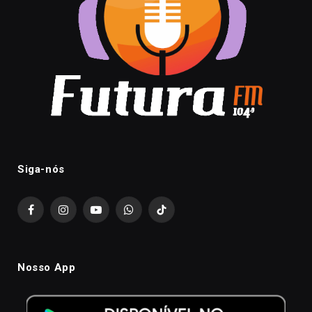
Siga-nós
Facebook
Instagram
YouTube
WhatsApp
TikTok
Nosso App