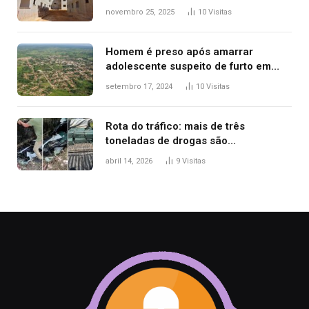
seleção de famílias no Minha Casa,
novembro 25, 2025
10
Visitas
Minha Vida
Homem é preso após amarrar
adolescente suspeito de furto em
estaca de cerca e agredi-lo
setembro 17, 2024
10
Visitas
Rota do tráfico: mais de três
toneladas de drogas são
apreendidas no TO em três meses
abril 14, 2026
9
Visitas