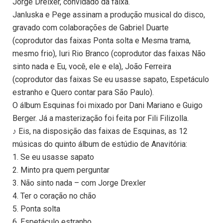
Jorge Drelxer, convidado da faixa.
Janluska e Pege assinam a produção musical do disco,
gravado com colaborações de Gabriel Duarte
(coprodutor das faixas Ponta solta e Mesma trama,
mesmo frio), Iuri Rio Branco (coprodutor das faixas Não
sinto nada e Eu, você, ele e ela), João Ferreira
(coprodutor das faixas Se eu usasse sapato, Espetáculo
estranho e Quero contar para São Paulo).
O álbum Esquinas foi mixado por Dani Mariano e Guigo
Berger. Já a masterização foi feita por Fili Filizolla.
♪ Eis, na disposição das faixas de Esquinas, as 12
músicas do quinto álbum de estúdio de Anavitória:
1. Se eu usasse sapato
2. Minto pra quem perguntar
3. Não sinto nada – com Jorge Drexler
4. Ter o coração no chão
5. Ponta solta
6. Espetáculo estranho