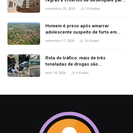
regras e critérios de desempate para
seleção de famílias no Minha Casa,
novembro 25, 2025
10
Visitas
Minha Vida
Homem é preso após amarrar
adolescente suspeito de furto em
estaca de cerca e agredi-lo
setembro 17, 2024
10
Visitas
Rota do tráfico: mais de três
toneladas de drogas são
apreendidas no TO em três meses
abril 14, 2026
9
Visitas