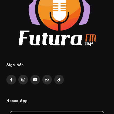
Siga-nós
Facebook
Instagram
YouTube
WhatsApp
TikTok
Nosso App