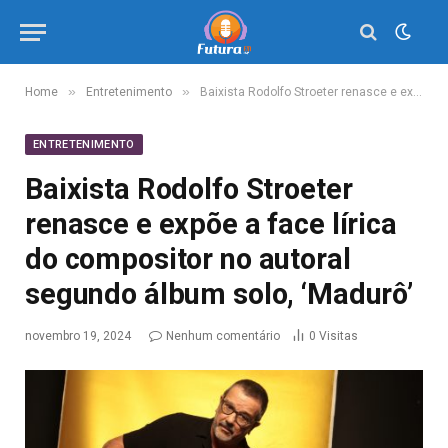
»
»
Home
Entretenimento
Baixista Rodolfo Stroeter renasce e expõe a face lírica do compositor no autoral segundo álbum solo, ‘Madurô’
ENTRETENIMENTO
Baixista Rodolfo Stroeter
renasce e expõe a face lírica
do compositor no autoral
segundo álbum solo, ‘Madurô’
novembro 19, 2024
Nenhum comentário
0
Visitas