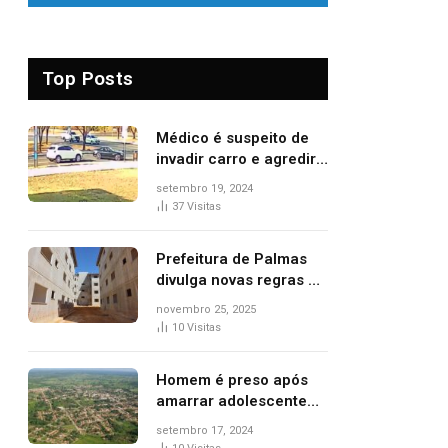
Top Posts
Médico é suspeito de
invadir carro e agredir
delegado aposentado
setembro 19, 2024
durante confusão no
37
Visitas
trânsito
Prefeitura de Palmas
divulga novas regras e
critérios de desempate
novembro 25, 2025
para seleção de
10
Visitas
famílias no Minha Casa,
Minha Vida
Homem é preso após
amarrar adolescente
suspeito de furto em
setembro 17, 2024
estaca de cerca e