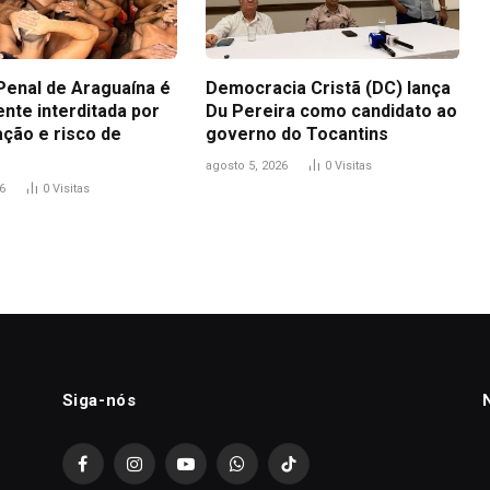
Penal de Araguaína é
Democracia Cristã (DC) lança
nte interditada por
Du Pereira como candidato ao
ação e risco de
governo do Tocantins
agosto 5, 2026
0
Visitas
6
0
Visitas
Siga-nós
Facebook
Instagram
YouTube
WhatsApp
TikTok