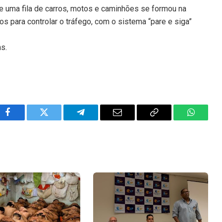
 e uma fila de carros, motos e caminhões se formou na
 para controlar o tráfego, com o sistema “pare e siga”
ns.
Facebook
Twitter
Telegram
Email
Copy
WhatsA
Link