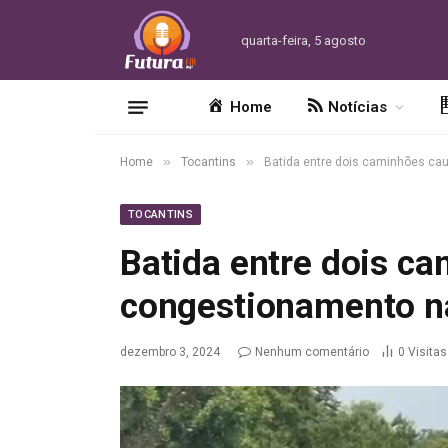
quarta-feira, 5 agosto
Home
Notícias
»
»
Home
Tocantins
Batida entre dois caminhões ca
TOCANTINS
Batida entre dois c
congestionamento n
dezembro 3, 2024
Nenhum comentário
0
Visitas