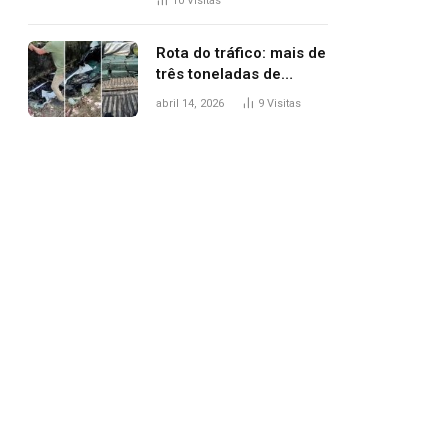
10
Visitas
agredi-lo
Rota do tráfico: mais de
três toneladas de
drogas são
abril 14, 2026
9
Visitas
apreendidas no TO em
três meses