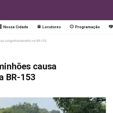
Nossa Cidade
Locutores
Programação
usa congestionamento na BR-153
aminhões causa
a BR-153