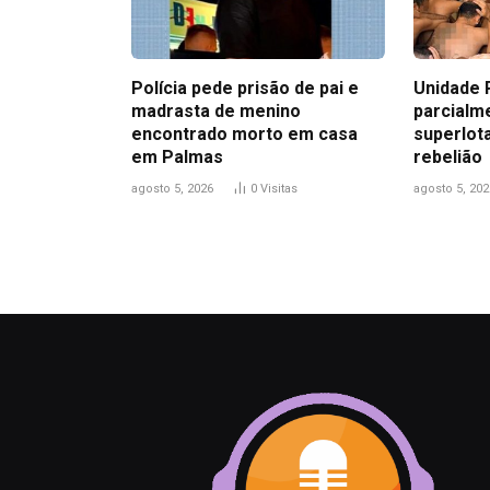
Polícia pede prisão de pai e
Unidade 
madrasta de menino
parcialme
encontrado morto em casa
superlot
em Palmas
rebelião
agosto 5, 2026
0
Visitas
agosto 5, 202