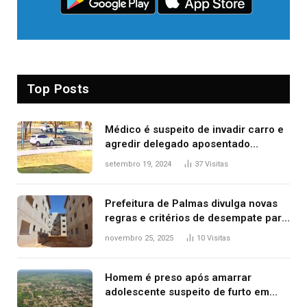
Top Posts
Médico é suspeito de invadir carro e
agredir delegado aposentado
durante confusão no trânsito
setembro 19, 2024
37
Visitas
Prefeitura de Palmas divulga novas
regras e critérios de desempate para
seleção de famílias no Minha Casa,
novembro 25, 2025
10
Visitas
Minha Vida
Homem é preso após amarrar
adolescente suspeito de furto em
estaca de cerca e agredi-lo