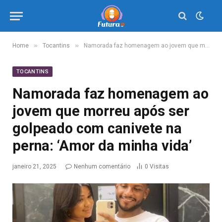
»
»
Home
Tocantins
Namorada faz homenagem ao jovem que morreu após ser golpeado com canivete na perna: ‘Amor da minha vida’
TOCANTINS
Namorada faz homenagem ao
jovem que morreu após ser
golpeado com canivete na
perna: ‘Amor da minha vida’
janeiro 21, 2025
Nenhum comentário
0
Visitas