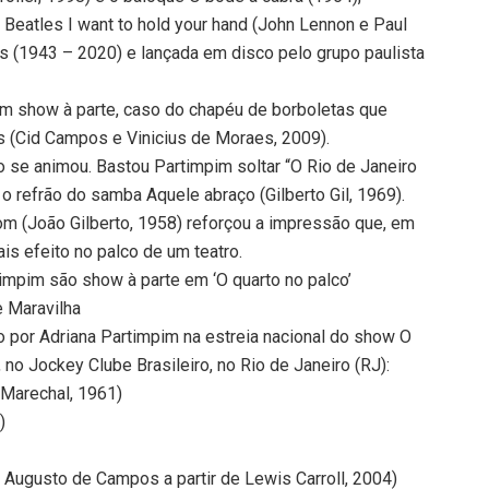
Beatles I want to hold your hand (John Lennon e Paul
os (1943 – 2020) e lançada em disco pelo grupo paulista
am show à parte, caso do chapéu de borboletas que
as (Cid Campos e Vinicius de Moraes, 2009).
ico se animou. Bastou Partimpim soltar “O Rio de Janeiro
 o refrão do samba Aquele abraço (Gilberto Gil, 1969).
om (João Gilberto, 1958) reforçou a impressão que, em
ais efeito no palco de um teatro.
impim são show à parte em ‘O quarto no palco’
e Maravilha
 por Adriana Partimpim na estreia nacional do show O
 no Jockey Clube Brasileiro, no Rio de Janeiro (RJ):
l Marechal, 1961)
)
e Augusto de Campos a partir de Lewis Carroll, 2004)