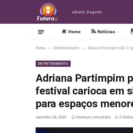
sábado, 8 agosto
Home
Notícias
»
»
Home
Entretenimento
Adriana Partimpim põe ‘O q
ENTRETENIMENTO
Adriana Partimpim põ
festival carioca em
para espaços menor
setembro 28, 2025
Nenhum comentário
0
Visita