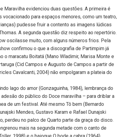
ce Maravilha evidenciou duas questões. A primeira é
is vocacionado para espaços menores, como um teatro,
rianças) pudesse fruir a contento as imagens lúdicas
 Thomas. A segunda questão diz respeito ao repertório.
ow oscilasse muito, com alguns números frios. Pela
how confirmou o que a discografia de Partimpim já
o o maracatu Boitatá (Mano Wladimir, Marisa Monte e
artaruga (Cid Campos e Augusto de Campos a partir de
éricles Cavalcanti, 2004) não empolgaram a plateia do
indo lago do amor (Gonzaguinha, 1984), lembrança do
 adesão do público do Doce maravilha – para driblar a
ênea de um festival. Até mesmo Tô bem (Bernardo
Dunajski Mendes, Gustavo Karam e Rafael Dunajski
, perdeu no palco de Quarto parte da graça do disco.
 engrenou mais na segunda metade com o canto de
oller, 1998) e o baioque O bode a cabra (1964),