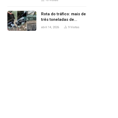
10
Visitas
agredi-lo
Rota do tráfico: mais de
três toneladas de
drogas são
abril 14, 2026
9
Visitas
apreendidas no TO em
três meses