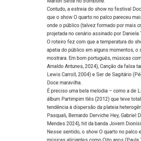
Marlon Sette no trombone.
Contudo, a estreia do show no festival Do
que o show O quarto no palco pareceu ma
onde o público (talvez formado por mais c
projetada no cenário assinado por Daniela
O roteiro fez com que a temperatura do sh
apatia do público em alguns momentos, o s
mostrara. Em bom português, músicas com
Arnaldo Antunes, 2024), Canção da falsa t
Lewis Carroll, 2004) e Ser de Sagitário (P
Doce maravilha.
É preciso uma bela melodia – como a de L
álbum Partimpim tlês (2012) que teve total
tendência à dispersão da plateia heterog
Pasquali, Bernardo Derviche Hey, Gabriel 
Mendes 2024), hit da banda Jovem Dionísio
Nesse sentido, o show O quarto no palco
músicas aliciantes como Oito anos (Paula T