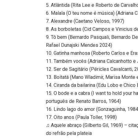
5. Atlântida (Rita Lee e Roberto de Carvalh
6. Malala (O teu nome é música) (Adriana C
7. Alexandre (Caetano Veloso, 1997)
8. As borboletas (Cid Campos e Vinicius 
9. Tô bem (Bernardo Pasquali, Bernardo D
Rafael Dunajski Mendes 2024)
10. Gatinha manhosa (Roberto Carlos e Er
11. Também vocês (Adriana Calcanhotto e 
12. Ser de Sagitário (Péricles Cavalcanti, 
13. Boitatá (Mano Wladimir, Marisa Monte 
14. Ciranda da bailarina (Edu Lobo e Chico
15. O bode e a cabra (I want to hold your
português de Renato Barros, 1964)
16. Lindo lago do amor (Gonzaguinha, 1984
17. Oito anos (Paula Toller, 1998)
♫ Aquele abraço (Gilberto Gil, 1969) – cita
do refrão pela plateia