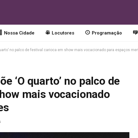
Nossa Cidade
Locutores
Programação
uarto’ no palco de festival carioca em show mais vocacionado para espaços me
e ‘O quarto’ no palco de
 show mais vocacionado
es
s