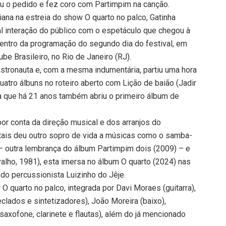
eu o pedido e fez coro com Partimpim na canção.
ana na estreia do show O quarto no palco, Gatinha
l interação do público com o espetáculo que chegou à
dentro da programação do segundo dia do festival, em
e Brasileiro, no Rio de Janeiro (RJ).
astronauta e, com a mesma indumentária, partiu uma hora
atro álbuns no roteiro aberto com Lição de baião (Jadir
a que há 21 anos também abriu o primeiro álbum de
or conta da direção musical e dos arranjos do
tais deu outro sopro de vida a músicas como o samba-
– outra lembrança do álbum Partimpim dois (2009) – e
valho, 1981), esta imersa no álbum O quarto (2024) nas
do percussionista Luizinho do Jêje.
 quarto no palco, integrada por Davi Moraes (guitarra),
eclados e sintetizadores), João Moreira (baixo),
saxofone, clarinete e flautas), além do já mencionado