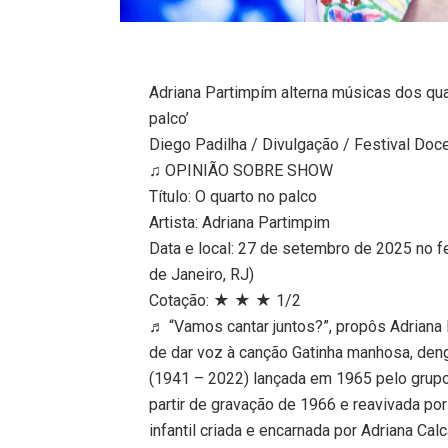
Adriana Partimpím alterna músicas dos quat
palco’
Diego Padilha / Divulgação / Festival Doc
♫ OPINIÃO SOBRE SHOW
Título: O quarto no palco
Artista: Adriana Partimpim
Data e local: 27 de setembro de 2025 no f
de Janeiro, RJ)
Cotação: ★ ★ ★ 1/2
♬ “Vamos cantar juntos?”, propôs Adriana 
de dar voz à canção Gatinha manhosa, de
(1941 – 2022) lançada em 1965 pelo grupo
partir de gravação de 1966 e reavivada 
infantil criada e encarnada por Adriana Cal