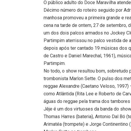
O público adulto do Doce Maravilha atend
Décimo número do roteiro seguido por Adri
manhosa promoveu a primeira grande e rea
cena na tarde de ontem, 27 de setembro, 
um dos dois palcos armados no Jockey Club
Partimpim aterrissou no palco vestida de 
depois após ter cantado 19 músicas dos qu
de Castro e Daniel Marechal, 1961), músic
Partimpim.
No todo, o show resultou bom, sobretudo p
trombonista Marlon Sette. O pulso dos me
reggae Alexandre (Caetano Veloso, 1997) 
como Atlântida (Rita Lee e Roberto de Car
águas do reggae pela trama dos tambores 
Jêje é um dos virtuoses da banda do show O
Thomas Harres (bateria), Antonio Dal Bó (t
Arimatéa (trompete) e Jorge Continentino (