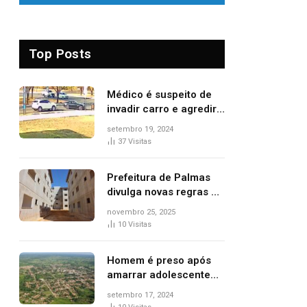
Top Posts
Médico é suspeito de
invadir carro e agredir
delegado aposentado
setembro 19, 2024
durante confusão no
37
Visitas
trânsito
Prefeitura de Palmas
divulga novas regras e
critérios de desempate
novembro 25, 2025
para seleção de
10
Visitas
famílias no Minha Casa,
Minha Vida
Homem é preso após
amarrar adolescente
suspeito de furto em
setembro 17, 2024
estaca de cerca e