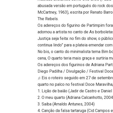
abusada versão em português do rock dos 
McCartney, 1963), escrita por Renato Barr
The Rebels.
Os adereços do figurino de Partimpim for
adornou a artista no canto de As borbolet
Justiça seja feita: no fim do show, o públ
continua lindo” para a plateia emendar com
No bis, o canto do minimalista tema Bim b
cena, O quarto teria mais graça e surtiria m
Os adereços dos figurinos de Adriana Part
Diego Padilha / Divulgação / Festival Doc
♫ Eis o roteiro seguido em 27 de setembro
quarto no palco no festival Doce Maravilha,
1. Lição de baião (Jadir de Castro e Danie
2. O meu quarto (Adriana Calcanhotto, 2004
3. Saiba (Arnaldo Antunes, 2004)
4. Canção da falsa tartaruga (Cid Campos 