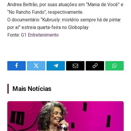
Andrea Beltrão, por suas atuações em “Mania de Você” e
“No Rancho Fundo”, respectivamente.
O documentário “Kubrusly: mistério sempre há de pintar
por aí” estreia quarta-feira no Globoplay
Fonte:
G1 Entretenimento
Facebook
Twitter
Telegram
Email
Copy
WhatsA
Link
Mais Notícias