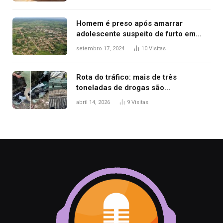
Minha Vida
Homem é preso após amarrar
adolescente suspeito de furto em
estaca de cerca e agredi-lo
setembro 17, 2024
10
Visitas
Rota do tráfico: mais de três
toneladas de drogas são
apreendidas no TO em três meses
abril 14, 2026
9
Visitas