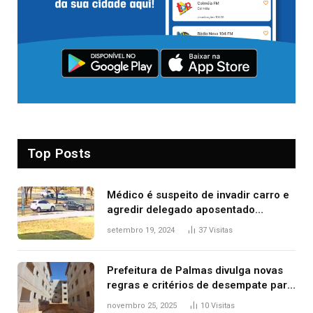
Top Posts
Médico é suspeito de invadir carro e
agredir delegado aposentado
durante confusão no trânsito
setembro 19, 2024
37
Visitas
Prefeitura de Palmas divulga novas
regras e critérios de desempate para
seleção de famílias no Minha Casa,
novembro 25, 2025
10
Visitas