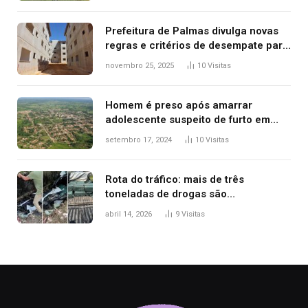
Prefeitura de Palmas divulga novas
regras e critérios de desempate para
seleção de famílias no Minha Casa,
novembro 25, 2025
10
Visitas
Minha Vida
Homem é preso após amarrar
adolescente suspeito de furto em
estaca de cerca e agredi-lo
setembro 17, 2024
10
Visitas
Rota do tráfico: mais de três
toneladas de drogas são
apreendidas no TO em três meses
abril 14, 2026
9
Visitas