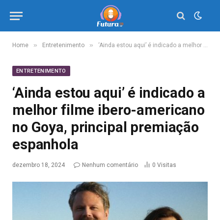
»
»
Home
Entretenimento
‘Ainda estou aqui’ é indicado a melhor filme ibero-americano no Goya, principal premiação espanhola
ENTRETENIMENTO
‘Ainda estou aqui’ é indicado a
melhor filme ibero-americano
no Goya, principal premiação
espanhola
dezembro 18, 2024
Nenhum comentário
0
Visitas