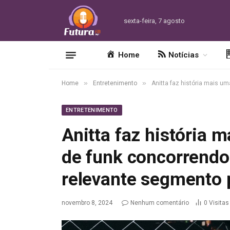
sexta-feira, 7 agosto
Home
Notícias
»
»
Home
Entretenimento
Anitta faz história mais u
ENTRETENIMENTO
Anitta faz história 
de funk concorrend
relevante segmento 
novembro 8, 2024
Nenhum comentário
0
Visitas