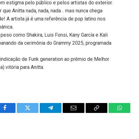
em estigma pelo público e pelos artistas do exterior.
r que Anitta nada, nada, nada… mas nunca chega
e! A artista já é uma referência de pop latino nos
ânica.
 peso como Shakira, Luis Fonsi, Kany García e Kali
 abanando da cerimônia do Grammy 2025, programada
a indicação de Funk generation ao prêmio de Melhor
 vitória para Anitta.
Facebook
Twitter
Telegram
Email
Copy
WhatsA
Link