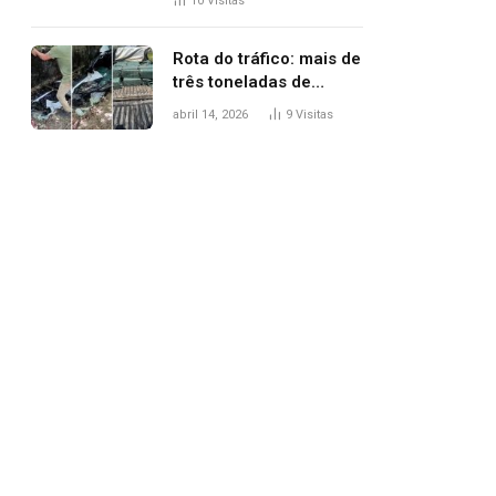
10
Visitas
agredi-lo
Rota do tráfico: mais de
três toneladas de
drogas são
abril 14, 2026
9
Visitas
apreendidas no TO em
três meses