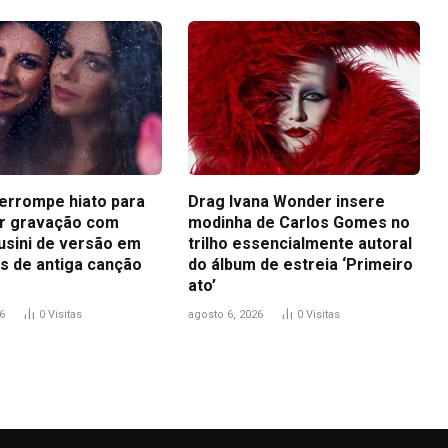
terrompe hiato para
Drag Ivana Wonder insere
r gravação com
modinha de Carlos Gomes no
usini de versão em
trilho essencialmente autoral
s de antiga canção
do álbum de estreia ‘Primeiro
ato’
6
0
Visitas
agosto 6, 2026
0
Visitas