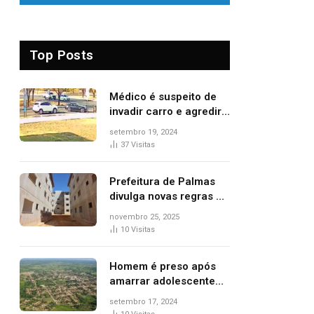
Top Posts
Médico é suspeito de
invadir carro e agredir
delegado aposentado
setembro 19, 2024
durante confusão no
37
Visitas
trânsito
Prefeitura de Palmas
divulga novas regras e
critérios de desempate
novembro 25, 2025
para seleção de
10
Visitas
famílias no Minha Casa,
Minha Vida
Homem é preso após
amarrar adolescente
suspeito de furto em
setembro 17, 2024
estaca de cerca e