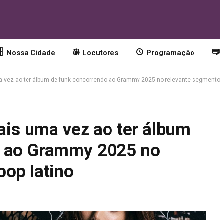
Nossa Cidade
Locutores
Programação
ma vez ao ter álbum de funk concorrendo ao Grammy 2025 no relevante segmento 
mais uma vez ao ter álbum
o ao Grammy 2025 no
pop latino