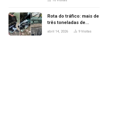
10
Visitas
agredi-lo
Rota do tráfico: mais de
três toneladas de
drogas são
abril 14, 2026
9
Visitas
apreendidas no TO em
três meses