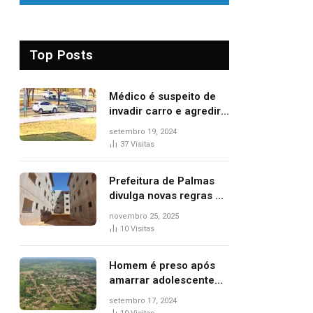
Top Posts
Médico é suspeito de
invadir carro e agredir
delegado aposentado
setembro 19, 2024
durante confusão no
37
Visitas
trânsito
Prefeitura de Palmas
divulga novas regras e
critérios de desempate
novembro 25, 2025
para seleção de
10
Visitas
famílias no Minha Casa,
Minha Vida
Homem é preso após
amarrar adolescente
suspeito de furto em
setembro 17, 2024
estaca de cerca e