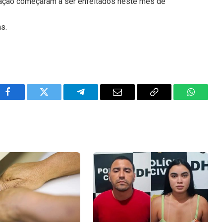
nação começaram a ser enfeitados neste mês de
ns.
Facebook
Twitter
Telegram
Email
Copy
WhatsA
Link