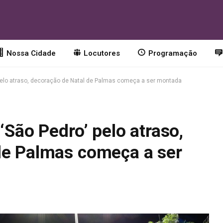
Nossa Cidade
Locutores
Programação
’ pelo atraso, decoração de Natal de Palmas começa a ser montada
‘São Pedro’ pelo atraso,
de Palmas começa a ser