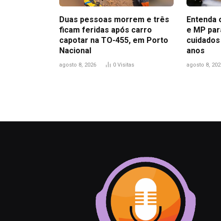
Duas pessoas morrem e três
Entenda o
ficam feridas após carro
e MP par
capotar na TO-455, em Porto
cuidados
Nacional
anos
agosto 8, 2026
0
Visitas
agosto 8, 202