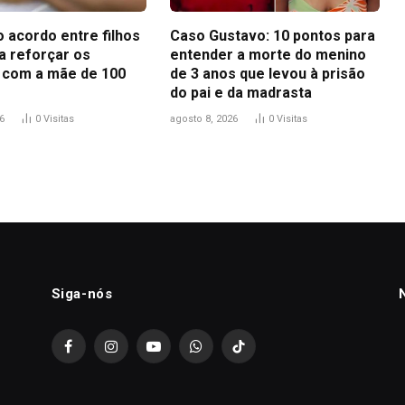
 acordo entre filhos
Caso Gustavo: 10 pontos para
a reforçar os
entender a morte do menino
 com a mãe de 100
de 3 anos que levou à prisão
do pai e da madrasta
6
0
Visitas
agosto 8, 2026
0
Visitas
Siga-nós
Facebook
Instagram
YouTube
WhatsApp
TikTok