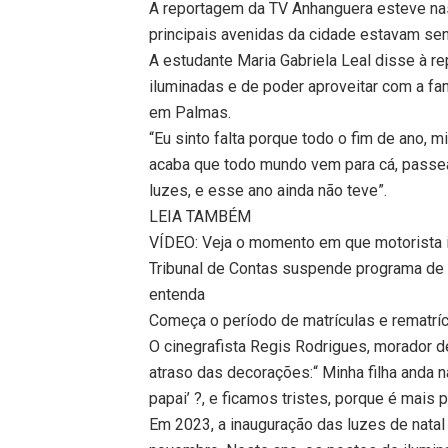
A reportagem da TV Anhanguera esteve na
principais avenidas da cidade estavam s
A estudante Maria Gabriela Leal disse à r
iluminadas e de poder aproveitar com a famí
em Palmas.
“Eu sinto falta porque todo o fim de ano, 
acaba que todo mundo vem para cá, passea
luzes, e esse ano ainda não teve”.
LEIA TAMBÉM
VÍDEO: Veja o momento em que motorista in
Tribunal de Contas suspende programa de 
entenda
Começa o período de matrículas e rematríc
O cinegrafista Regis Rodrigues, morador 
atraso das decorações:“ Minha filha anda 
papai’ ?, e ficamos tristes, porque é mais 
Em 2023, a inauguração das luzes de natal 