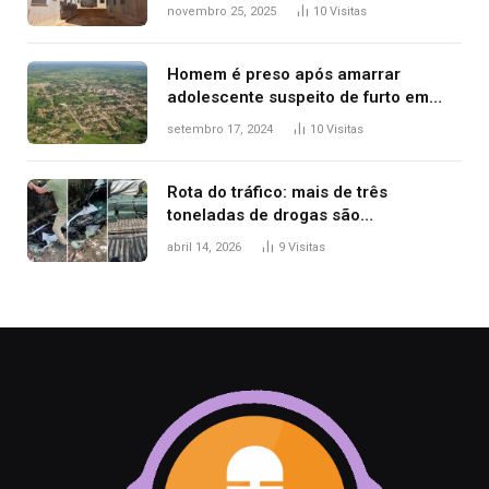
seleção de famílias no Minha Casa,
novembro 25, 2025
10
Visitas
Minha Vida
Homem é preso após amarrar
adolescente suspeito de furto em
estaca de cerca e agredi-lo
setembro 17, 2024
10
Visitas
Rota do tráfico: mais de três
toneladas de drogas são
apreendidas no TO em três meses
abril 14, 2026
9
Visitas