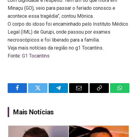
com dignidade e respeito. Tem um tio que mora em
Minaçu (GO), veio para passar o feriado conosco e
acontece essa tragédia”, contou Mônica.
O corpo do idoso foi encaminhado pelo Instituto Médico
Legal (IML) de Gurupi, onde passou por exames
necroscópicos e foi liberado para a família.
Veja mais notícias da região no g1 Tocantins.
Fonte:
G1 Tocantins
Facebook
Twitter
Telegram
Email
Copy
WhatsA
Link
Mais Notícias