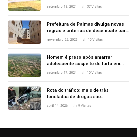
durante confusão no trânsito
setembro 19, 2024
37
Visitas
Prefeitura de Palmas divulga novas
regras e critérios de desempate para
seleção de famílias no Minha Casa,
novembro 25, 2025
10
Visitas
Minha Vida
Homem é preso após amarrar
adolescente suspeito de furto em
estaca de cerca e agredi-lo
setembro 17, 2024
10
Visitas
Rota do tráfico: mais de três
toneladas de drogas são
apreendidas no TO em três meses
abril 14, 2026
9
Visitas