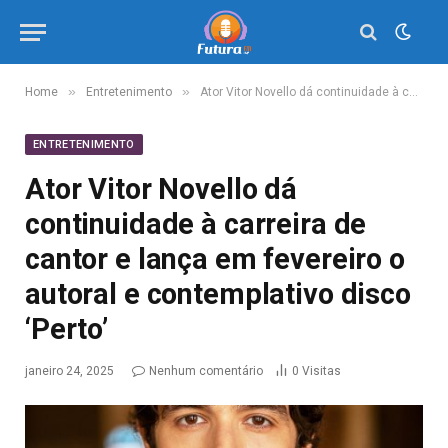
»
»
Home
Entretenimento
Ator Vitor Novello dá continuidade à carreira de cantor e lança em fevereiro o autoral e contemplativo disco ‘Perto’
ENTRETENIMENTO
Ator Vitor Novello dá
continuidade à carreira de
cantor e lança em fevereiro o
autoral e contemplativo disco
‘Perto’
janeiro 24, 2025
Nenhum comentário
0
Visitas