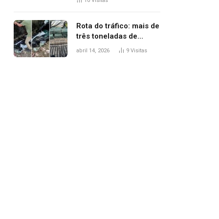
10
Visitas
agredi-lo
Rota do tráfico: mais de
três toneladas de
drogas são
abril 14, 2026
9
Visitas
apreendidas no TO em
três meses