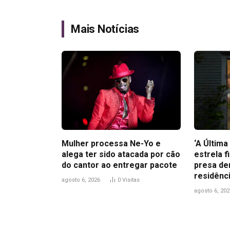
Mais Notícias
Mulher processa Ne-Yo e
‘A Últim
alega ter sido atacada por cão
estrela f
do cantor ao entregar pacote
presa de
residênc
agosto 6, 2026
0
Visitas
agosto 6, 202