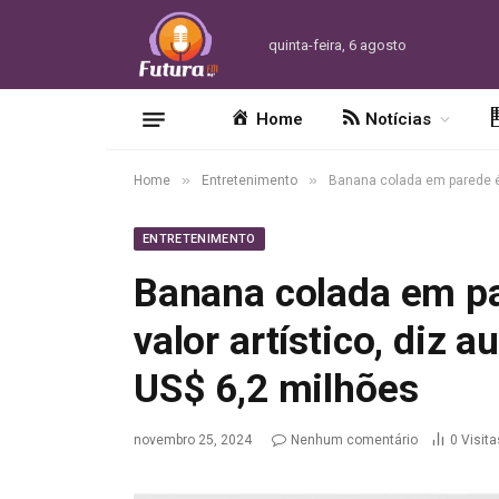
quinta-feira, 6 agosto
Home
Notícias
»
»
Home
Entretenimento
Banana colada em parede é ‘
ENTRETENIMENTO
Banana colada em pa
valor artístico, diz 
US$ 6,2 milhões
novembro 25, 2024
Nenhum comentário
0
Visita