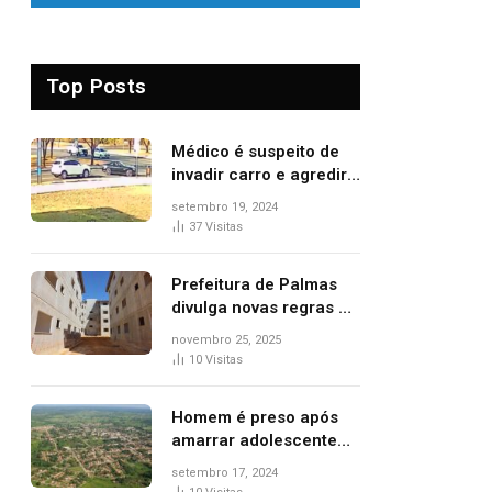
Top Posts
Médico é suspeito de
invadir carro e agredir
delegado aposentado
setembro 19, 2024
durante confusão no
37
Visitas
trânsito
Prefeitura de Palmas
divulga novas regras e
critérios de desempate
novembro 25, 2025
para seleção de
10
Visitas
famílias no Minha Casa,
Minha Vida
Homem é preso após
amarrar adolescente
suspeito de furto em
setembro 17, 2024
estaca de cerca e