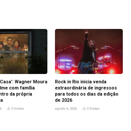
Link
a Casa’: Wagner Moura
Rock in Rio inicia venda
ilme com família
extraordinária de ingressos
ntro da própria
para todos os dias da edição
ia
de 2026
6
0
Visitas
agosto 6, 2026
0
Visitas