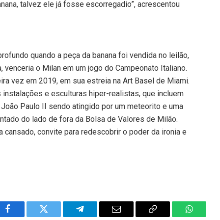
ana, talvez ele já fosse escorregadio”, acrescentou
profundo quando a peça da banana foi vendida no leilão,
a, venceria o Milan em um jogo do Campeonato Italiano.
eira vez em 2019, em sua estreia na Art Basel de Miami.
 instalações e esculturas hiper-realistas, que incluem
 João Paulo II sendo atingido por um meteorito e uma
ado do lado de fora da Bolsa de Valores de Milão.
 cansado, convite para redescobrir o poder da ironia e
Facebook
Twitter
Telegram
Email
Copy
WhatsA