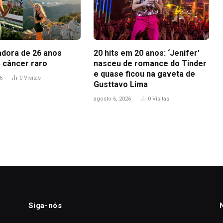
adora de 26 anos
20 hits em 20 anos: ‘Jenifer’
 câncer raro
nasceu de romance do Tinder
e quase ficou na gaveta de
6
0
Visitas
Gusttavo Lima
agosto 6, 2026
0
Visitas
Siga-nós