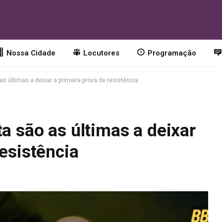
Nossa Cidade
Locutores
Programação
as últimas a deixar a primeira prova de resistência
ta são as últimas a deixar
resistência