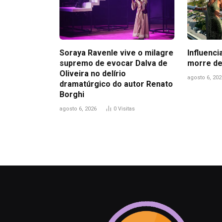
Soraya Ravenle vive o milagre
Influenci
supremo de evocar Dalva de
morre de
Oliveira no delírio
agosto 6, 202
dramatúrgico do autor Renato
Borghi
agosto 6, 2026
0
Visitas