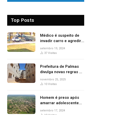
Top Posts
Médico é suspeito de
invadir carro e agredir
delegado aposentado
setembro 19, 2024
durante confusão no
37
Visitas
trânsito
Prefeitura de Palmas
divulga novas regras e
critérios de desempate
novembro 25, 2025
para seleção de
10
Visitas
famílias no Minha Casa,
Minha Vida
Homem é preso após
amarrar adolescente
suspeito de furto em
setembro 17, 2024
estaca de cerca e