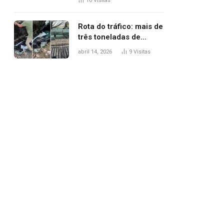
10
Visitas
agredi-lo
Rota do tráfico: mais de
três toneladas de
drogas são
abril 14, 2026
9
Visitas
apreendidas no TO em
três meses