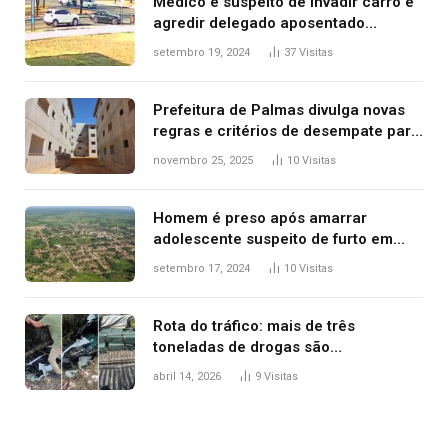
Médico é suspeito de invadir carro e
agredir delegado aposentado
durante confusão no trânsito
setembro 19, 2024
37
Visitas
Prefeitura de Palmas divulga novas
regras e critérios de desempate para
seleção de famílias no Minha Casa,
novembro 25, 2025
10
Visitas
Minha Vida
Homem é preso após amarrar
adolescente suspeito de furto em
estaca de cerca e agredi-lo
setembro 17, 2024
10
Visitas
Rota do tráfico: mais de três
toneladas de drogas são
apreendidas no TO em três meses
abril 14, 2026
9
Visitas