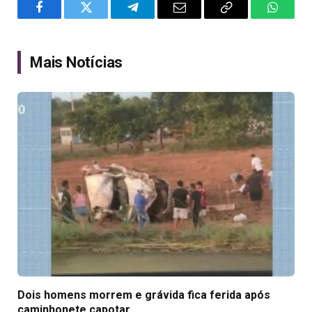
Facebook
Twitter
Telegram
Email
Copy
WhatsA
Link
Mais Notícias
Dois homens morrem e grávida fica ferida após
caminhonete capotar