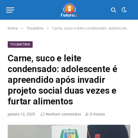
»
»
Home
Tocantins
Carne, suco e leite condensado: adolescente é apreendido após invadir projeto social duas vezes e furtar alimentos
TOCANTINS
Carne, suco e leite
condensado: adolescente é
apreendido após invadir
projeto social duas vezes e
furtar alimentos
janeiro 13, 2025
Nenhum comentário
0
Visitas