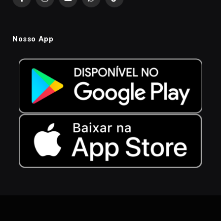
Facebook
Instagram
YouTube
WhatsApp
TikTok
Nosso App