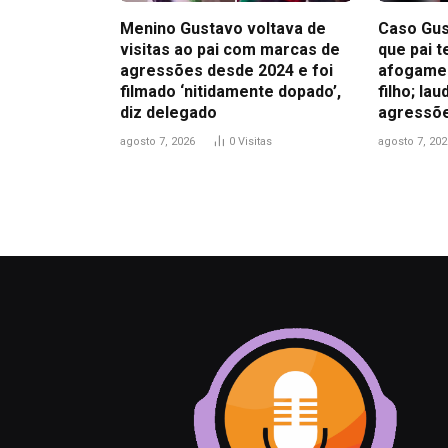
Menino Gustavo voltava de
Caso Gus
visitas ao pai com marcas de
que pai t
agressões desde 2024 e foi
afogamen
filmado ‘nitidamente dopado’,
filho; la
diz delegado
agressõ
agosto 7, 2026
0
Visitas
agosto 7, 202