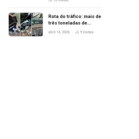
10
Visitas
agredi-lo
Rota do tráfico: mais de
três toneladas de
drogas são
abril 14, 2026
9
Visitas
apreendidas no TO em
três meses