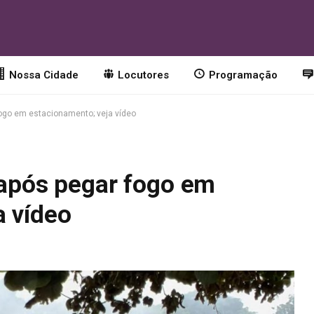
Nossa Cidade
Locutores
Programação
fogo em estacionamento; veja vídeo
 após pegar fogo em
a vídeo