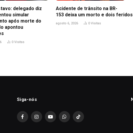
tavo: delegado diz
Acidente de trânsito na BR-
entou simular
153 deixa um morto e dois feridos
to após morte do
agosto 6, 2026
0
Visitas
udo apontou
es
6
0
Visitas
Siga-nós
Facebook
Instagram
YouTube
WhatsApp
TikTok