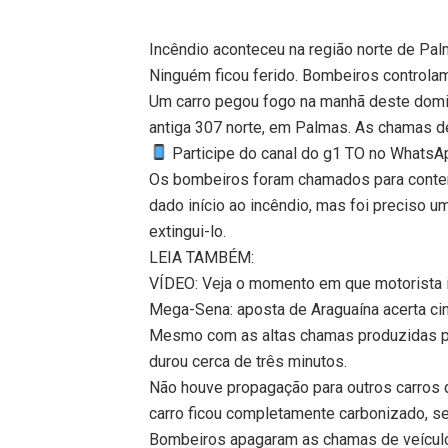
Incêndio aconteceu na região norte de Pa
Ninguém ficou ferido. Bombeiros controlam
Um carro pegou fogo na manhã deste domin
antiga 307 norte, em Palmas. As chamas d
Participe do canal do g1 TO no WhatsApp
Os bombeiros foram chamados para conter o
dado início ao incêndio, mas foi preciso 
extingui-lo.
LEIA TAMBÉM:
VÍDEO: Veja o momento em que motorista in
Mega-Sena: aposta de Araguaína acerta ci
Mesmo com as altas chamas produzidas por
durou cerca de três minutos.
Não houve propagação para outros carros
carro ficou completamente carbonizado, 
Bombeiros apagaram as chamas de veícul