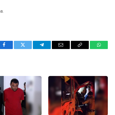
ns.
Facebook
Twitter
Telegram
Email
Copy
WhatsA
Link