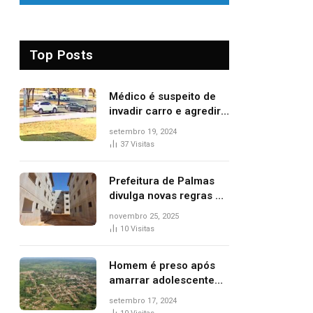
Top Posts
Médico é suspeito de
invadir carro e agredir
delegado aposentado
setembro 19, 2024
durante confusão no
37
Visitas
trânsito
Prefeitura de Palmas
divulga novas regras e
critérios de desempate
novembro 25, 2025
para seleção de
10
Visitas
famílias no Minha Casa,
Minha Vida
Homem é preso após
amarrar adolescente
suspeito de furto em
setembro 17, 2024
estaca de cerca e