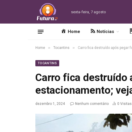
sexta-feira, 7 agosto
Home
Notícias
»
»
Home
Tocantins
Carro fica destruído após pegar 
TOCANTINS
Carro fica destruído
estacionamento; vej
dezembro 1, 2024
Nenhum comentário
0
Visitas