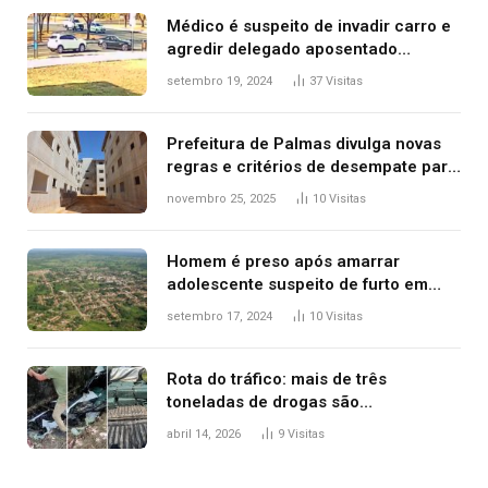
Médico é suspeito de invadir carro e
agredir delegado aposentado
durante confusão no trânsito
setembro 19, 2024
37
Visitas
Prefeitura de Palmas divulga novas
regras e critérios de desempate para
seleção de famílias no Minha Casa,
novembro 25, 2025
10
Visitas
Minha Vida
Homem é preso após amarrar
adolescente suspeito de furto em
estaca de cerca e agredi-lo
setembro 17, 2024
10
Visitas
Rota do tráfico: mais de três
toneladas de drogas são
apreendidas no TO em três meses
abril 14, 2026
9
Visitas