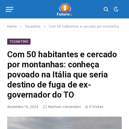
»
»
Home
Tocantins
Com 50 habitantes e cercado por montanhas: conheça povoado na Itália que seria destino de fuga de ex-governador do TO
TOCANTINS
Com 50 habitantes e cercado
por montanhas: conheça
povoado na Itália que seria
destino de fuga de ex-
governador do TO
dezembro 16, 2024
Nenhum comentário
0
Visitas