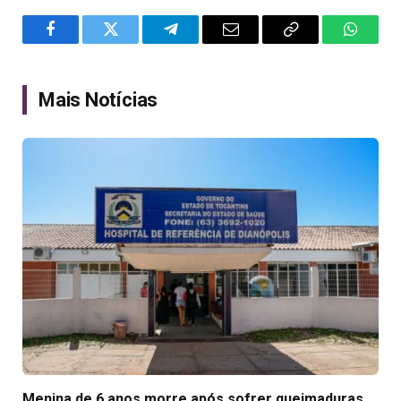
Facebook
Twitter
Telegram
Email
Copy
WhatsA
Link
Mais Notícias
Menina de 6 anos morre após sofrer queimaduras