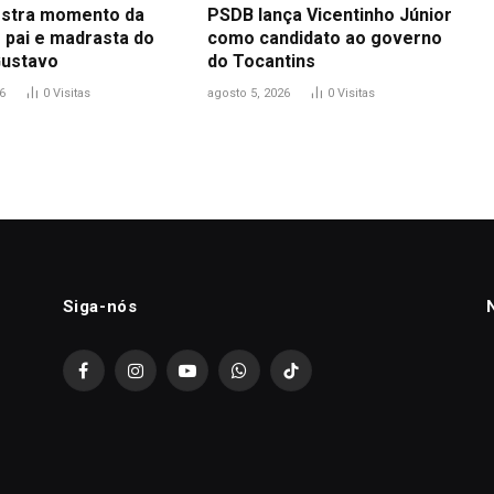
stra momento da
PSDB lança Vicentinho Júnior
 pai e madrasta do
como candidato ao governo
Gustavo
do Tocantins
6
0
Visitas
agosto 5, 2026
0
Visitas
Siga-nós
Facebook
Instagram
YouTube
WhatsApp
TikTok