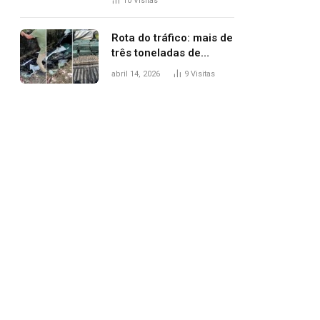
10
Visitas
agredi-lo
Rota do tráfico: mais de
três toneladas de
drogas são
abril 14, 2026
9
Visitas
apreendidas no TO em
três meses