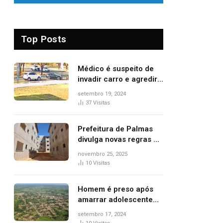
Top Posts
Médico é suspeito de
invadir carro e agredir
delegado aposentado
setembro 19, 2024
durante confusão no
37
Visitas
trânsito
Prefeitura de Palmas
divulga novas regras e
critérios de desempate
novembro 25, 2025
para seleção de
10
Visitas
famílias no Minha Casa,
Minha Vida
Homem é preso após
amarrar adolescente
suspeito de furto em
setembro 17, 2024
estaca de cerca e