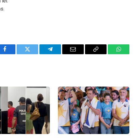
lei.
ns.
Facebook
Twitter
Telegram
Email
Copy
WhatsA
Link