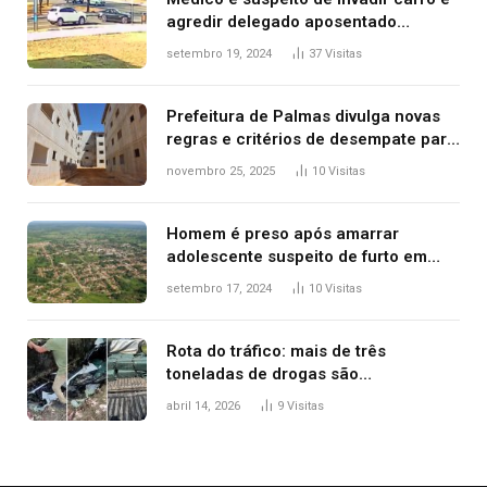
agredir delegado aposentado
durante confusão no trânsito
setembro 19, 2024
37
Visitas
Prefeitura de Palmas divulga novas
regras e critérios de desempate para
seleção de famílias no Minha Casa,
novembro 25, 2025
10
Visitas
Minha Vida
Homem é preso após amarrar
adolescente suspeito de furto em
estaca de cerca e agredi-lo
setembro 17, 2024
10
Visitas
Rota do tráfico: mais de três
toneladas de drogas são
apreendidas no TO em três meses
abril 14, 2026
9
Visitas