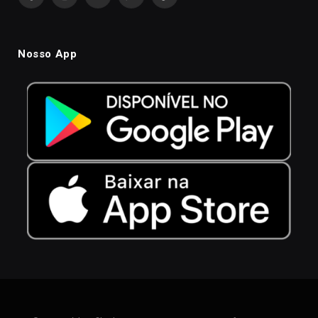
Facebook
Instagram
YouTube
WhatsApp
TikTok
Nosso App