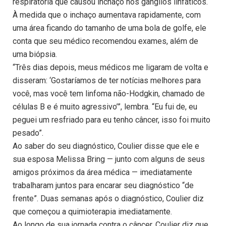
respiratória que causou inchaço nos gânglios linfáticos.
À medida que o inchaço aumentava rapidamente, com
uma área ficando do tamanho de uma bola de golfe, ele
conta que seu médico recomendou exames, além de
uma biópsia.
“Três dias depois, meus médicos me ligaram de volta e
disseram: ‘Gostaríamos de ter notícias melhores para
você, mas você tem linfoma não-Hodgkin, chamado de
células B e é muito agressivo’”, lembra. “Eu fui de, eu
peguei um resfriado para eu tenho câncer, isso foi muito
pesado”.
Ao saber do seu diagnóstico, Coulier disse que ele e
sua esposa Melissa Bring — junto com alguns de seus
amigos próximos da área médica — imediatamente
trabalharam juntos para encarar seu diagnóstico “de
frente”. Duas semanas após o diagnóstico, Coulier diz
que começou a quimioterapia imediatamente.
Ao longo de sua jornada contra o câncer, Coulier diz que