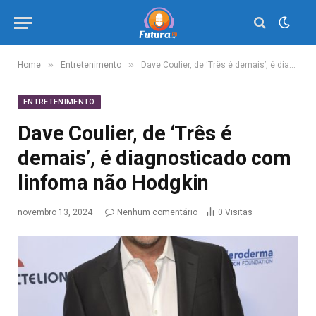
»
»
Home
Entretenimento
Dave Coulier, de ‘Três é demais’, é diagnosticado com linfoma não Hodgkin
ENTRETENIMENTO
Dave Coulier, de ‘Três é
demais’, é diagnosticado com
linfoma não Hodgkin
novembro 13, 2024
Nenhum comentário
0
Visitas