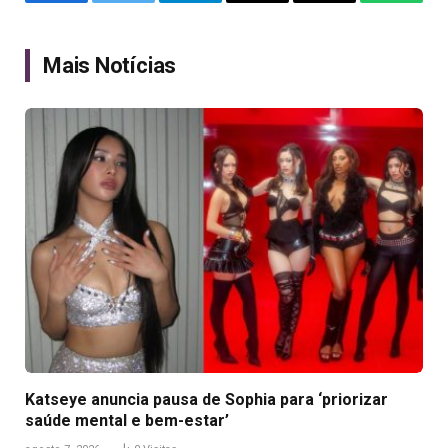
Facebook
Twitter
Telegram
Email
Copy
WhatsA
Link
Mais Notícias
Katseye anuncia pausa de Sophia para ‘priorizar
saúde mental e bem-estar’