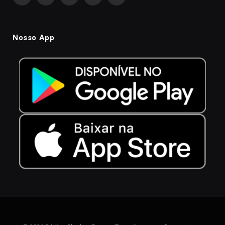
Facebook
Instagram
YouTube
WhatsApp
TikTok
Nosso App