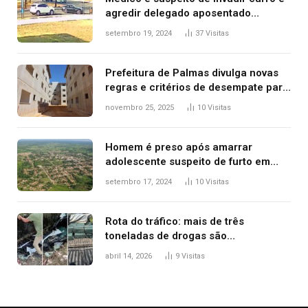
agredir delegado aposentado
durante confusão no trânsito
setembro 19, 2024
37
Visitas
Prefeitura de Palmas divulga novas
regras e critérios de desempate para
seleção de famílias no Minha Casa,
novembro 25, 2025
10
Visitas
Minha Vida
Homem é preso após amarrar
adolescente suspeito de furto em
estaca de cerca e agredi-lo
setembro 17, 2024
10
Visitas
Rota do tráfico: mais de três
toneladas de drogas são
apreendidas no TO em três meses
abril 14, 2026
9
Visitas