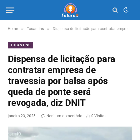
»
»
Home
Tocantins
Dispensa de licitação para contratar empresa de travessia por balsa após queda de ponte será revogada, diz DNIT
TOCANTINS
Dispensa de licitação para
contratar empresa de
travessia por balsa após
queda de ponte será
revogada, diz DNIT
janeiro 23, 2025
Nenhum comentário
0
Visitas