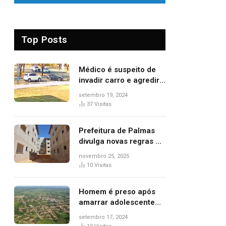
Top Posts
Médico é suspeito de
invadir carro e agredir
delegado aposentado
setembro 19, 2024
durante confusão no
37
Visitas
trânsito
Prefeitura de Palmas
divulga novas regras e
critérios de desempate
novembro 25, 2025
para seleção de
10
Visitas
famílias no Minha Casa,
Minha Vida
Homem é preso após
amarrar adolescente
suspeito de furto em
setembro 17, 2024
estaca de cerca e