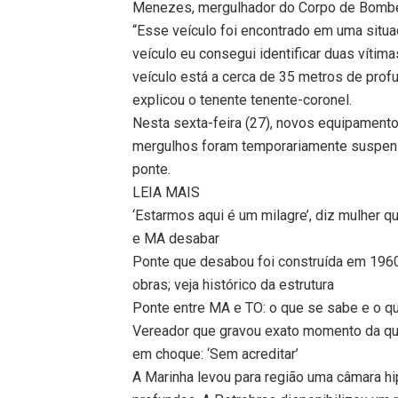
Menezes, mergulhador do Corpo de Bombei
“Esse veículo foi encontrado em uma situa
veículo eu consegui identificar duas víti
veículo está a cerca de 35 metros de prof
explicou o tenente tenente-coronel.
Nesta sexta-feira (27), novos equipament
mergulhos foram temporariamente suspens
ponte.
LEIA MAIS
‘Estarmos aqui é um milagre’, diz mulher 
e MA desabar
Ponte que desabou foi construída em 196
obras; veja histórico da estrutura
Ponte entre MA e TO: o que se sabe e o q
Vereador que gravou exato momento da que
em choque: ‘Sem acreditar’
A Marinha levou para região uma câmara h