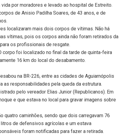
ida por moradores e levado ao hospital de Estreito.
 corpos de Anisio Padilha Soares, de 43 anos, e de
nos.
res localizaram mais dois corpos de vítimas. Não há
s vítimas, pois os corpos ainda não foram retirados da
para os profissionais de resgate.
 corpo foi localizado no final da tarde de quinta-feira
adamente 16 km do local do desabamento.
desabou na BR-226, entre as cidades de Aguiarnópolis
ura as responsabilidades pela queda da estrutura.
strado pelo vereador Elias Junior (Republicanos). Em
choque e que estava no local para gravar imagens sobre
tão quatro caminhões, sendo que dois carregavam 76
l litros de defensivos agrícolas e um estava
onsáveis foram notificadas para fazer a retirada.