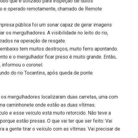
robô que é utilizado para inspeção de dutos
ção e operado remotamente, chamado de Remote
mpresa pública foi um sonar capaz de gerar imagens
ar os mergulhadores. A visibilidade no leito do rio,
trados na operação de resgate.
 embaixo tem muitos destroços, muito ferro apontando.
nto e o mergulhador ficar preso é muito grande. Então,
 informou o coronel.
ndo do rio Tocantins, após queda de ponte
), os mergulhadores localizaram duas carretas, uma com
 uma caminhonete onde estão as duas vítimas.
ulo e esse veículo está muito retorcido. Não teve a
 porque estão presas. O que vai ter que ser feito: Vai
ra a gente tirar o veículo com as vítimas. Vai precisar de