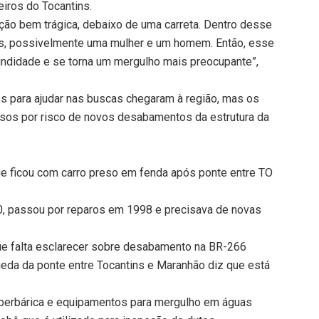
ros do Tocantins.
ção bem trágica, debaixo de uma carreta. Dentro desse
mas, possivelmente uma mulher e um homem. Então, esse
undidade e se torna um mergulho mais preocupante”,
os para ajudar nas buscas chegaram à região, mas os
os por risco de novos desabamentos da estrutura da
que ficou com carro preso em fenda após ponte entre TO
0, passou por reparos em 1998 e precisava de novas
ue falta esclarecer sobre desabamento na BR-266
da da ponte entre Tocantins e Maranhão diz que está
iperbárica e equipamentos para mergulho em águas