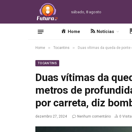
sábado, 8 agosto
Home
Notícias
»
»
Home
Tocantins
Duas vítimas da queda de ponte 
TOCANTINS
Duas vítimas da que
metros de profundi
por carreta, diz bom
dezembro 27, 2024
Nenhum comentário
0
Visit