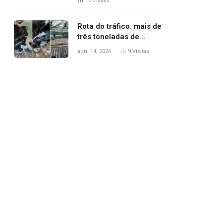
10
Visitas
agredi-lo
Rota do tráfico: mais de
três toneladas de
drogas são
abril 14, 2026
9
Visitas
apreendidas no TO em
três meses