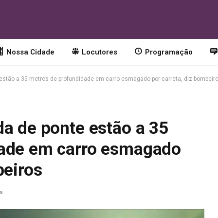
Nossa Cidade
Locutores
Programação
estão a 35 metros de profundidade em carro esmagado por carreta, diz bombeir
da de ponte estão a 35
dade em carro esmagado
beiros
as