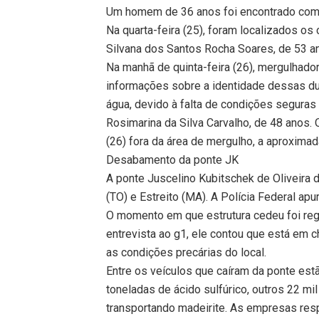
Um homem de 36 anos foi encontrado com v
Na quarta-feira (25), foram localizados os
Silvana dos Santos Rocha Soares, de 53 a
Na manhã de quinta-feira (26), mergulhado
informações sobre a identidade dessas dua
água, devido à falta de condições seguras 
Rosimarina da Silva Carvalho, de 48 anos. O
(26) fora da área de mergulho, a aproxim
Desabamento da ponte JK
A ponte Juscelino Kubitschek de Oliveira 
(TO) e Estreito (MA). A Polícia Federal ap
O momento em que estrutura cedeu foi regi
entrevista ao g1, ele contou que está em 
as condições precárias do local.
Entre os veículos que caíram da ponte es
toneladas de ácido sulfúrico, outros 22 mi
transportando madeirite. As empresas resp