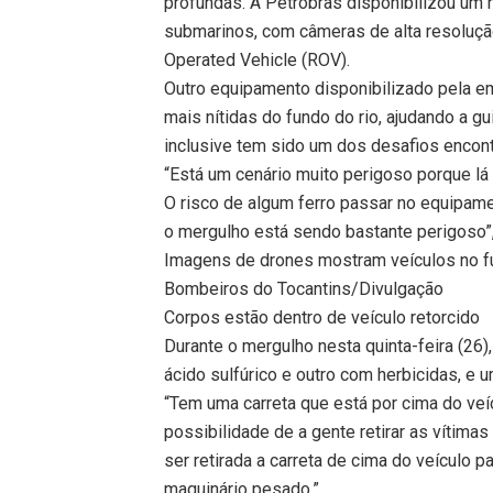
profundas. A Petrobras disponibilizou um 
submarinos, com câmeras de alta resolu
Operated Vehicle (ROV).
Outro equipamento disponibilizado pela e
mais nítidas do fundo do rio, ajudando a gui
inclusive tem sido um dos desafios encon
“Está um cenário muito perigoso porque lá
O risco de algum ferro passar no equipame
o mergulho está sendo bastante perigoso”,
Imagens de drones mostram veículos no fu
Bombeiros do Tocantins/Divulgação
Corpos estão dentro de veículo retorcido
Durante o mergulho nesta quinta-feira (26
ácido sulfúrico e outro com herbicidas, e
“Tem uma carreta que está por cima do veíc
possibilidade de a gente retirar as vítimas
ser retirada a carreta de cima do veículo pa
maquinário pesado.”