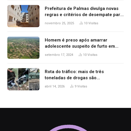
Prefeitura de Palmas divulga novas
regras e critérios de desempate para
seleção de famílias no Minha Casa,
novembro 25, 2025
10
Visitas
Minha Vida
Homem é preso após amarrar
adolescente suspeito de furto em
estaca de cerca e agredi-lo
setembro 17, 2024
10
Visitas
Rota do tráfico: mais de três
toneladas de drogas são
apreendidas no TO em três meses
abril 14, 2026
9
Visitas