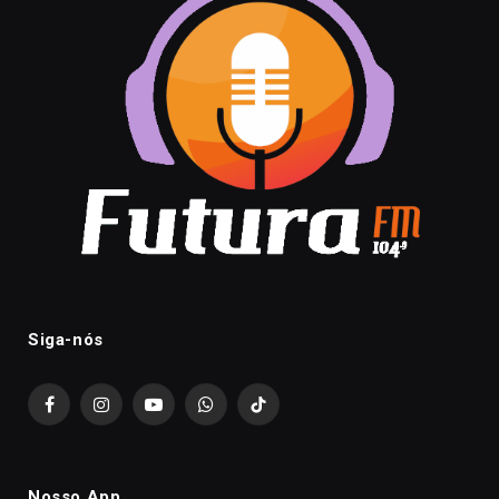
Siga-nós
Facebook
Instagram
YouTube
WhatsApp
TikTok
Nosso App