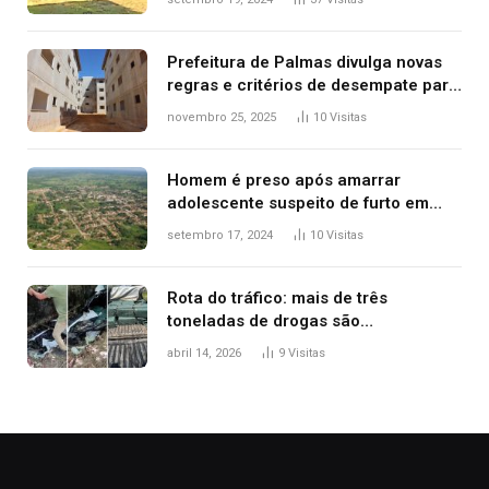
Prefeitura de Palmas divulga novas
regras e critérios de desempate para
seleção de famílias no Minha Casa,
novembro 25, 2025
10
Visitas
Minha Vida
Homem é preso após amarrar
adolescente suspeito de furto em
estaca de cerca e agredi-lo
setembro 17, 2024
10
Visitas
Rota do tráfico: mais de três
toneladas de drogas são
apreendidas no TO em três meses
abril 14, 2026
9
Visitas