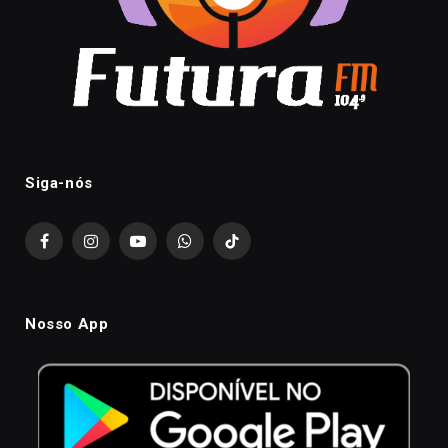
Siga-nós
Facebook
Instagram
YouTube
WhatsApp
TikTok
Nosso App