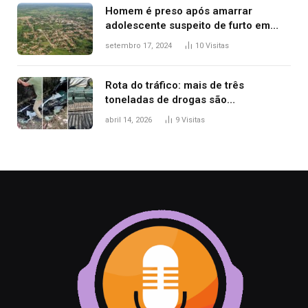
Homem é preso após amarrar
adolescente suspeito de furto em
estaca de cerca e agredi-lo
setembro 17, 2024
10
Visitas
Rota do tráfico: mais de três
toneladas de drogas são
apreendidas no TO em três meses
abril 14, 2026
9
Visitas