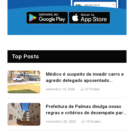
Top Posts
Médico é suspeito de invadir carro e
agredir delegado aposentado
durante confusão no trânsito
setembro 19, 2024
37
Visitas
Prefeitura de Palmas divulga novas
regras e critérios de desempate para
seleção de famílias no Minha Casa,
novembro 25, 2025
10
Visitas
Minha Vida