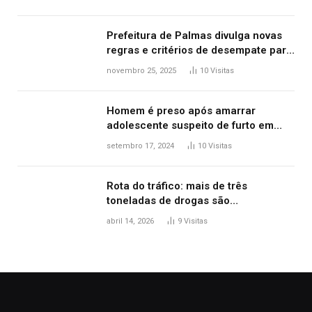
Prefeitura de Palmas divulga novas
regras e critérios de desempate para
seleção de famílias no Minha Casa,
novembro 25, 2025
10
Visitas
Minha Vida
Homem é preso após amarrar
adolescente suspeito de furto em
estaca de cerca e agredi-lo
setembro 17, 2024
10
Visitas
Rota do tráfico: mais de três
toneladas de drogas são
apreendidas no TO em três meses
abril 14, 2026
9
Visitas