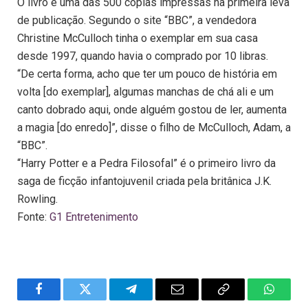
O livro é uma das 500 cópias impressas na primeira leva
de publicação. Segundo o site “BBC”, a vendedora
Christine McCulloch tinha o exemplar em sua casa
desde 1997, quando havia o comprado por 10 libras.
“De certa forma, acho que ter um pouco de história em
volta [do exemplar], algumas manchas de chá ali e um
canto dobrado aqui, onde alguém gostou de ler, aumenta
a magia [do enredo]”, disse o filho de McCulloch, Adam, a
“BBC”.
“Harry Potter e a Pedra Filosofal” é o primeiro livro da
saga de ficção infantojuvenil criada pela britânica J.K.
Rowling.
Fonte:
G1 Entretenimento
Facebook
Twitter
Telegram
Email
Copy
WhatsA