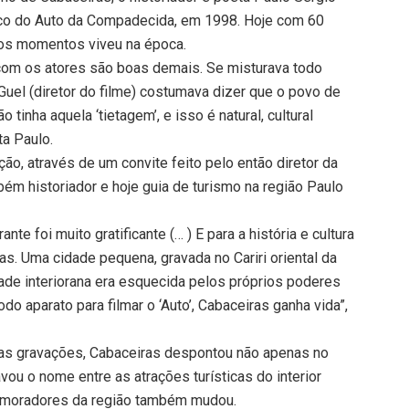
co do Auto da Compadecida, em 1998. Hoje com 60
 os momentos viveu na época.
com os atores são boas demais. Se misturava todo
uel (diretor do filme) costumava dizer que o povo de
 tinha aquela ‘tietagem’, e isso é natural, cultural
ta Paulo.
ão, através de um convite feito pelo então diretor da
bém historiador e hoje guia de turismo na região Paulo
nte foi muito gratificante (… ) E para a história e cultura
as. Uma cidade pequena, gravada no Cariri oriental da
ade interiorana era esquecida pelos próprios poderes
o aparato para filmar o ‘Auto’, Cabaceiras ganha vida”,
das gravações, Cabaceiras despontou não apenas no
u o nome entre as atrações turísticas do interior
s moradores da região também mudou.