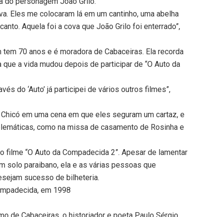
a do personagem João Grilo.
va. Eles me colocaram lá em um cantinho, uma abelha
nto. Aquela foi a cova que João Grilo foi enterrado”,
ém tem 70 anos e é moradora de Cabaceiras. Ela recorda
a que a vida mudou depois de participar de “O Auto da
és do ‘Auto’ já participei de vários outros filmes”,
 e Chicó em uma cena em que eles seguram um cartaz, e
blemáticas, como na missa de casamento de Rosinha e
do filme “O Auto da Compadecida 2”. Apesar de lamentar
em solo paraibano, ela e as várias pessoas que
esejam sucesso de bilheteria.
Compadecida, em 1998
mo de Cabaceiras, o historiador e poeta Paulo Sérgio