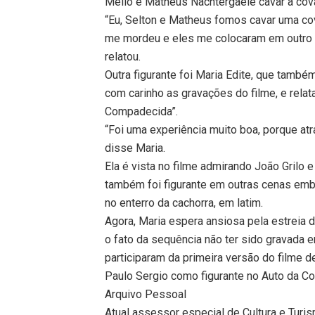
Mello e Matheus Nachtergaele cavar a cov
“Eu, Selton e Matheus fomos cavar uma co
me mordeu e eles me colocaram em outro ca
relatou.
Outra figurante foi Maria Edite, que tamb
com carinho as gravações do filme, e relat
Compadecida”.
“Foi uma experiência muito boa, porque atrav
disse Maria.
Ela é vista no filme admirando João Grilo
também foi figurante em outras cenas em
no enterro da cachorra, em latim.
Agora, Maria espera ansiosa pela estreia 
o fato da sequência não ter sido gravada 
participaram da primeira versão do filme d
Paulo Sergio como figurante no Auto da 
Arquivo Pessoal
Atual assessor especial de Cultura e Turis