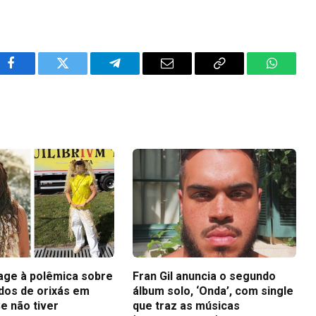
Facebook
Twitter
Telegram
Email
Copy
WhatsA
Link
eage à polêmica sobre
Fran Gil anuncia o segundo
idos de orixás em
álbum solo, ‘Onda’, com single
e não tiver
que traz as músicas