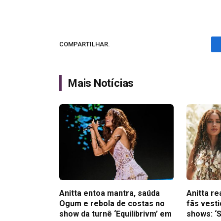
COMPARTILHAR.
Mais Notícias
Anitta entoa mantra, saúda
Anitta r
Ogum e rebola de costas no
fãs vest
show da turnê ‘Equilibrivm’ em
shows: ‘S