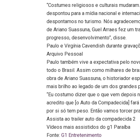
“Costumes religiosos e culturais mudara
despontou para a mídia nacional e interna
despontamos no turismo. Nós agradecemos
de Ariano Suassuna, Guel Arraes fez um tra
progresso, desenvolvimento”, disse.
Paulo e Virgínia Cavendish durante grava
Arquivo Pessoal
Paulo também vive a expectativa pelo novo
todo o Brasil. Assim como milhares de bra
obra de Ariano Suassuna, o historiador esp
mais brilho ao legado de um dos grandes 
“Eu costumo dizer que o que vem depois n
acredito que [o Auto da Compadecida] far
por si só tem peso. Então vamos torcer pra
Assista ao trailer auto da compadecida 2
Vídeos mais assistidos do g1 Paraíba
Fonte:
G1 Entretenimento