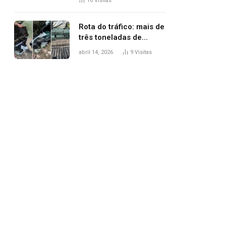
10
Visitas
agredi-lo
Rota do tráfico: mais de
três toneladas de
drogas são
abril 14, 2026
9
Visitas
apreendidas no TO em
três meses