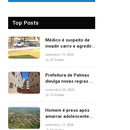
Top Posts
Médico é suspeito de
invadir carro e agredir
delegado aposentado
setembro 19, 2024
durante confusão no
37
Visitas
trânsito
Prefeitura de Palmas
divulga novas regras e
critérios de desempate
novembro 25, 2025
para seleção de
10
Visitas
famílias no Minha Casa,
Minha Vida
Homem é preso após
amarrar adolescente
suspeito de furto em
setembro 17, 2024
estaca de cerca e