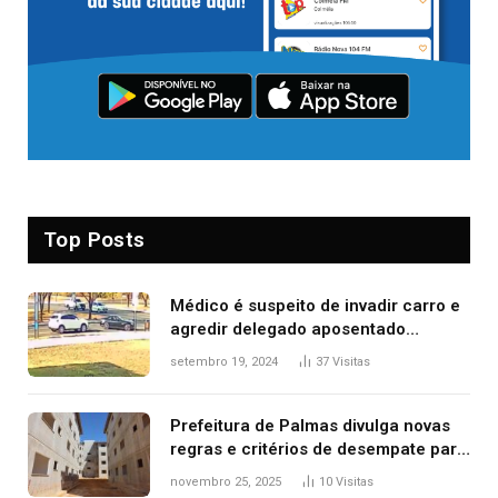
Top Posts
Médico é suspeito de invadir carro e
agredir delegado aposentado
durante confusão no trânsito
setembro 19, 2024
37
Visitas
Prefeitura de Palmas divulga novas
regras e critérios de desempate para
seleção de famílias no Minha Casa,
novembro 25, 2025
10
Visitas
Minha Vida