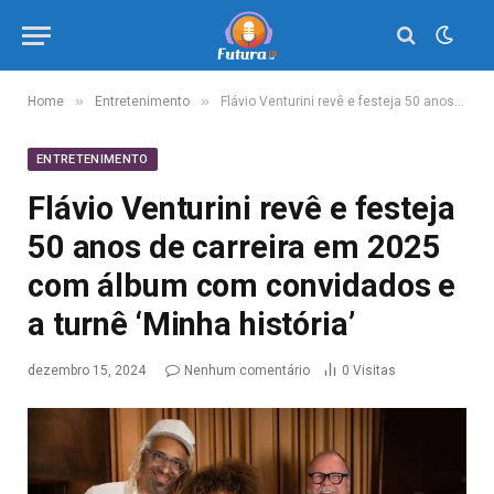
»
»
Home
Entretenimento
Flávio Venturini revê e festeja 50 anos de carreira em 2025 com álbum com convidados e a turnê ‘Minha história’
ENTRETENIMENTO
Flávio Venturini revê e festeja
50 anos de carreira em 2025
com álbum com convidados e
a turnê ‘Minha história’
dezembro 15, 2024
Nenhum comentário
0
Visitas