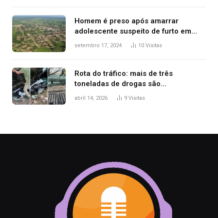
Homem é preso após amarrar
adolescente suspeito de furto em
estaca de cerca e agredi-lo
setembro 17, 2024
10
Visitas
Rota do tráfico: mais de três
toneladas de drogas são
apreendidas no TO em três meses
abril 14, 2026
9
Visitas