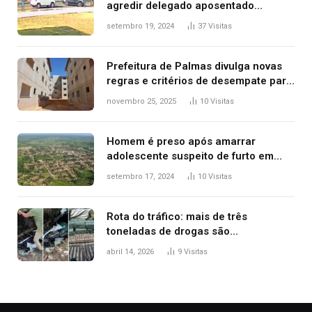
agredir delegado aposentado
durante confusão no trânsito
setembro 19, 2024
37
Visitas
Prefeitura de Palmas divulga novas
regras e critérios de desempate para
seleção de famílias no Minha Casa,
novembro 25, 2025
10
Visitas
Minha Vida
Homem é preso após amarrar
adolescente suspeito de furto em
estaca de cerca e agredi-lo
setembro 17, 2024
10
Visitas
Rota do tráfico: mais de três
toneladas de drogas são
apreendidas no TO em três meses
abril 14, 2026
9
Visitas