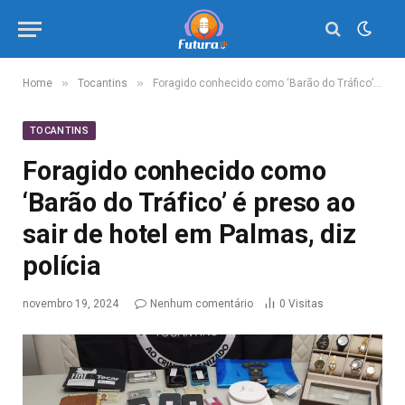
»
»
Home
Tocantins
Foragido conhecido como ‘Barão do Tráfico’ é preso ao sair de hotel em Palmas, diz polícia
TOCANTINS
Foragido conhecido como
‘Barão do Tráfico’ é preso ao
sair de hotel em Palmas, diz
polícia
novembro 19, 2024
Nenhum comentário
0
Visitas