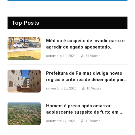
Top Posts
Médico é suspeito de invadir carro e
agredir delegado aposentado
durante confusão no trânsito
setembro 19, 2024
37
Visitas
Prefeitura de Palmas divulga novas
regras e critérios de desempate para
seleção de famílias no Minha Casa,
novembro 25, 2025
10
Visitas
Minha Vida
Homem é preso após amarrar
adolescente suspeito de furto em
estaca de cerca e agredi-lo
setembro 17, 2024
10
Visitas