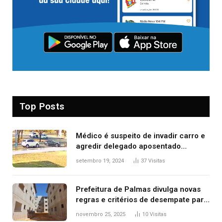
Top Posts
Médico é suspeito de invadir carro e
agredir delegado aposentado
durante confusão no trânsito
setembro 19, 2024
37
Visitas
Prefeitura de Palmas divulga novas
regras e critérios de desempate para
seleção de famílias no Minha Casa,
novembro 25, 2025
10
Visitas
Minha Vida