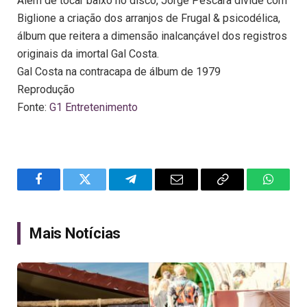
Além de tocar baixo no disco, Jorge Pescara divide com
Biglione a criação dos arranjos de Frugal & psicodélica,
álbum que reitera a dimensão inalcançável dos registros
originais da imortal Gal Costa.
Gal Costa na contracapa de álbum de 1979
Reprodução
Fonte:
G1 Entretenimento
Facebook
Twitter
Telegram
Email
Copy
WhatsA
Link
Mais Notícias