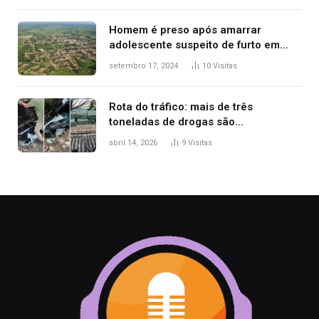
Homem é preso após amarrar
adolescente suspeito de furto em
estaca de cerca e agredi-lo
setembro 17, 2024
10
Visitas
Rota do tráfico: mais de três
toneladas de drogas são
apreendidas no TO em três meses
abril 14, 2026
9
Visitas