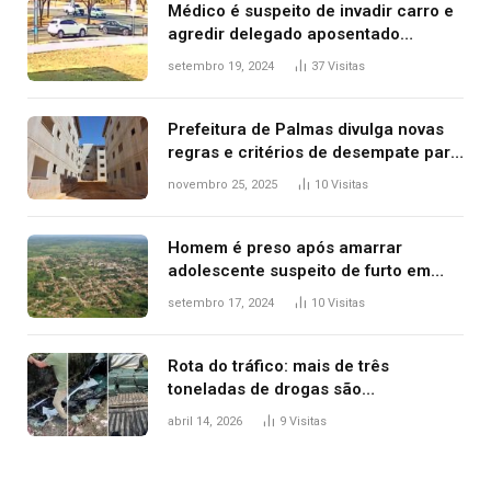
Médico é suspeito de invadir carro e
agredir delegado aposentado
durante confusão no trânsito
setembro 19, 2024
37
Visitas
Prefeitura de Palmas divulga novas
regras e critérios de desempate para
seleção de famílias no Minha Casa,
novembro 25, 2025
10
Visitas
Minha Vida
Homem é preso após amarrar
adolescente suspeito de furto em
estaca de cerca e agredi-lo
setembro 17, 2024
10
Visitas
Rota do tráfico: mais de três
toneladas de drogas são
apreendidas no TO em três meses
abril 14, 2026
9
Visitas