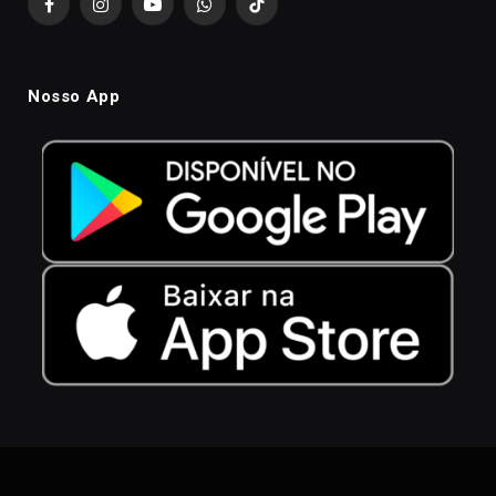
Facebook
Instagram
YouTube
WhatsApp
TikTok
Nosso App