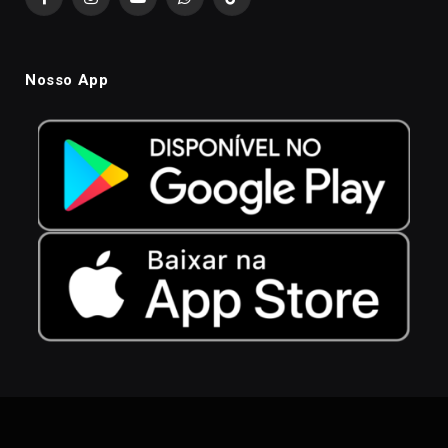
Facebook
Instagram
YouTube
WhatsApp
TikTok
Nosso App