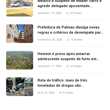
Médico é suspeito de invadir carro e
agredir delegado aposentado
durante confusão no trânsito
setembro 19, 2024
37
Visitas
Prefeitura de Palmas divulga novas
regras e critérios de desempate para
seleção de famílias no Minha Casa,
novembro 25, 2025
10
Visitas
Minha Vida
Homem é preso após amarrar
adolescente suspeito de furto em
estaca de cerca e agredi-lo
setembro 17, 2024
10
Visitas
Rota do tráfico: mais de três
toneladas de drogas são
apreendidas no TO em três meses
abril 14, 2026
9
Visitas