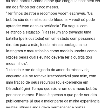
na rede social, Grimes disse que chegou a ficar sem ver
um dos filhos por cinco meses.
“Ter filhos destrói e recompõe você”, escreveu. “Os
bebês são dez mil aulas de filosofia – você só pode
aprender com essa experiência.” Ela seguiu com
relatando a situação. “Passei um ano travando uma
batalha (pela custódia) em um estado com péssimos
direitos para a mãe, tendo minhas postagens no
Instagram e meu trabalho como modelo usados como
razões pelas quais eu não deveria ter a guarda dos
meus filhos”.
“Lutando e me desligando do amor da minha vida,
enquanto ele se tornava irreconhecível para mim, com
uma fração de seus recursos (ou experiência em
QI/estratégia). Tempo que não vi um dos meus bebês
por cinco meses. E isso é apenas o que pode ser dito
publicamente, já que a maior parte da minha experiência
nestes últimos anos deve permanecer a portas