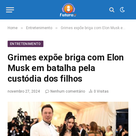
»
»
Home
Entretenimento
Grimes expõe briga com Elon Musk em batalha pela custódia dos filhos
ENTRETENIMENTO
Grimes expõe briga com Elon
Musk em batalha pela
custódia dos filhos
novembro 27, 2024
Nenhum comentário
0
Visitas