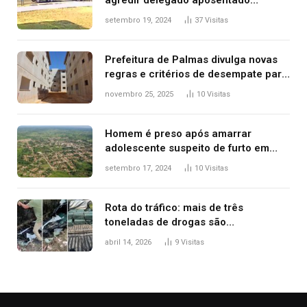
agredir delegado aposentado
durante confusão no trânsito
setembro 19, 2024
37
Visitas
Prefeitura de Palmas divulga novas
regras e critérios de desempate para
seleção de famílias no Minha Casa,
novembro 25, 2025
10
Visitas
Minha Vida
Homem é preso após amarrar
adolescente suspeito de furto em
estaca de cerca e agredi-lo
setembro 17, 2024
10
Visitas
Rota do tráfico: mais de três
toneladas de drogas são
apreendidas no TO em três meses
abril 14, 2026
9
Visitas