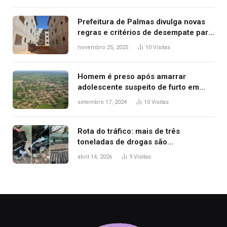
Prefeitura de Palmas divulga novas
regras e critérios de desempate para
seleção de famílias no Minha Casa,
novembro 25, 2025
10
Visitas
Minha Vida
Homem é preso após amarrar
adolescente suspeito de furto em
estaca de cerca e agredi-lo
setembro 17, 2024
10
Visitas
Rota do tráfico: mais de três
toneladas de drogas são
apreendidas no TO em três meses
abril 14, 2026
9
Visitas