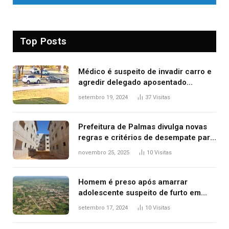
Top Posts
Médico é suspeito de invadir carro e
agredir delegado aposentado
durante confusão no trânsito
setembro 19, 2024
37
Visitas
Prefeitura de Palmas divulga novas
regras e critérios de desempate para
seleção de famílias no Minha Casa,
novembro 25, 2025
10
Visitas
Minha Vida
Homem é preso após amarrar
adolescente suspeito de furto em
estaca de cerca e agredi-lo
setembro 17, 2024
10
Visitas