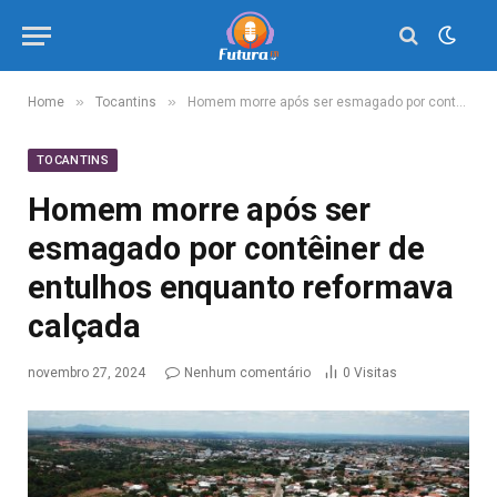
»
»
Home
Tocantins
Homem morre após ser esmagado por contêiner de entulhos enquanto reformava calçada
TOCANTINS
Homem morre após ser
esmagado por contêiner de
entulhos enquanto reformava
calçada
novembro 27, 2024
Nenhum comentário
0
Visitas