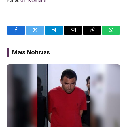
Fonte:
G1 Tocantins
Facebook
Twitter
Telegram
Email
Copy
WhatsA
Link
Mais Notícias