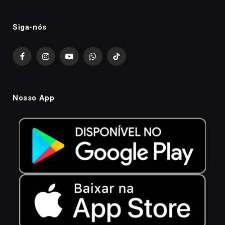
Siga-nós
Facebook
Instagram
YouTube
WhatsApp
TikTok
Nosso App