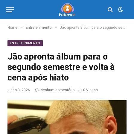
»
»
Home
Entretenimento
Jão apronta álbum para o segundo semestre e volta à cena após hiato
ENTRETENIMENTO
Jão apronta álbum para o
segundo semestre e volta à
cena após hiato
junho 3, 2026
Nenhum comentário
0
Visitas