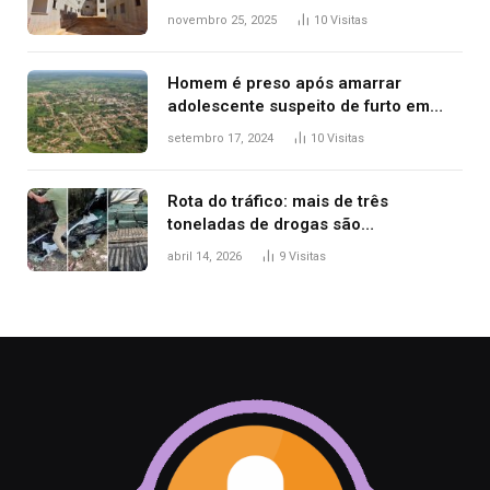
seleção de famílias no Minha Casa,
novembro 25, 2025
10
Visitas
Minha Vida
Homem é preso após amarrar
adolescente suspeito de furto em
estaca de cerca e agredi-lo
setembro 17, 2024
10
Visitas
Rota do tráfico: mais de três
toneladas de drogas são
apreendidas no TO em três meses
abril 14, 2026
9
Visitas