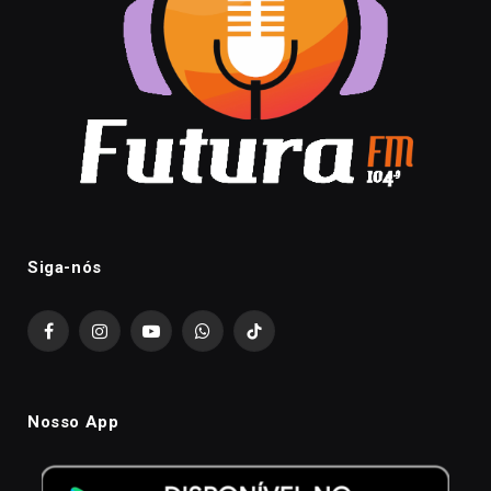
Siga-nós
Facebook
Instagram
YouTube
WhatsApp
TikTok
Nosso App