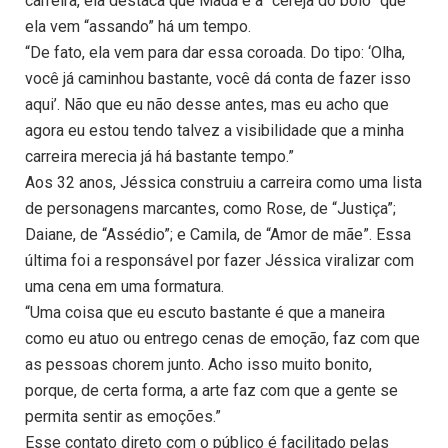
carreira, ela destaca que Madá é a “cereja do bolo” que
ela vem “assando” há um tempo.
“De fato, ela vem para dar essa coroada. Do tipo: ‘Olha,
você já caminhou bastante, você dá conta de fazer isso
aqui’. Não que eu não desse antes, mas eu acho que
agora eu estou tendo talvez a visibilidade que a minha
carreira merecia já há bastante tempo.”
Aos 32 anos, Jéssica construiu a carreira como uma lista
de personagens marcantes, como Rose, de “Justiça”;
Daiane, de “Assédio”; e Camila, de “Amor de mãe”. Essa
última foi a responsável por fazer Jéssica viralizar com
uma cena em uma formatura.
“Uma coisa que eu escuto bastante é que a maneira
como eu atuo ou entrego cenas de emoção, faz com que
as pessoas chorem junto. Acho isso muito bonito,
porque, de certa forma, a arte faz com que a gente se
permita sentir as emoções.”
Esse contato direto com o público é facilitado pelas