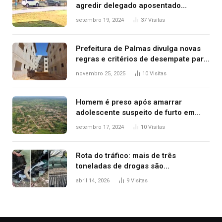
agredir delegado aposentado
durante confusão no trânsito
setembro 19, 2024
37
Visitas
Prefeitura de Palmas divulga novas
regras e critérios de desempate para
seleção de famílias no Minha Casa,
novembro 25, 2025
10
Visitas
Minha Vida
Homem é preso após amarrar
adolescente suspeito de furto em
estaca de cerca e agredi-lo
setembro 17, 2024
10
Visitas
Rota do tráfico: mais de três
toneladas de drogas são
apreendidas no TO em três meses
abril 14, 2026
9
Visitas