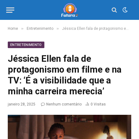
»
»
Home
Entretenimento
Jéssica Ellen fala de protagonismo em filme e na TV: ‘É a visibilidade que a minha carreira merecia’
ENTRETENIMENTO
Jéssica Ellen fala de
protagonismo em filme e na
TV: ‘É a visibilidade que a
minha carreira merecia’
janeiro 28, 2025
Nenhum comentário
0
Visitas