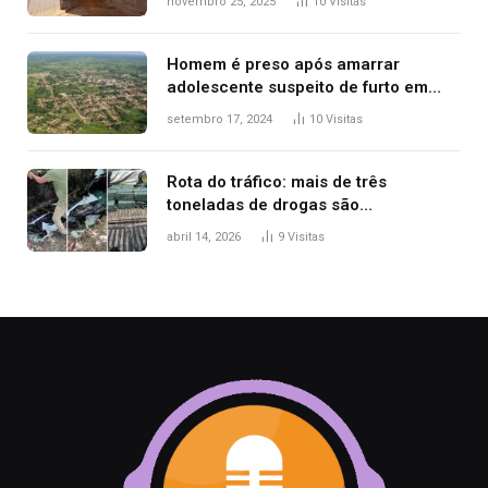
novembro 25, 2025
10
Visitas
Minha Vida
Homem é preso após amarrar
adolescente suspeito de furto em
estaca de cerca e agredi-lo
setembro 17, 2024
10
Visitas
Rota do tráfico: mais de três
toneladas de drogas são
apreendidas no TO em três meses
abril 14, 2026
9
Visitas