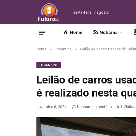
sexta-feira, 7 agosto
Home
Notícias
»
»
Home
Tocantins
Leilão de carros usados do Tribun
TOCANTINS
Leilão de carros usa
é realizado nesta qua
novembro 6, 2024
Nenhum comentário
1
Visitas