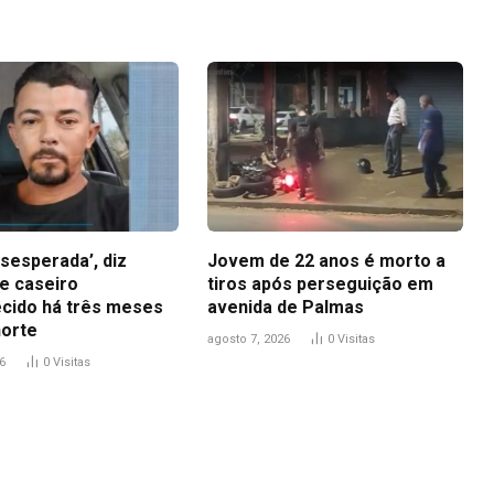
sesperada’, diz
Jovem de 22 anos é morto a
e caseiro
tiros após perseguição em
cido há três meses
avenida de Palmas
orte
agosto 7, 2026
0
Visitas
6
0
Visitas