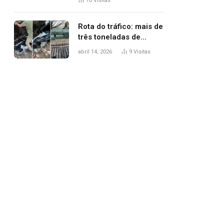
10
Visitas
agredi-lo
Rota do tráfico: mais de
três toneladas de
drogas são
abril 14, 2026
9
Visitas
apreendidas no TO em
três meses