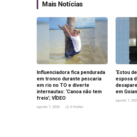
Mais Notícias
Influenciadora fica pendurada
‘Estou de
em tronco durante pescaria
esposa d
em rio no TO e diverte
desapare
internautas: ‘Canoa não tem
em Goian
freio’; VÍDEO
agosto 7, 202
agosto 7, 2026
0
Visitas