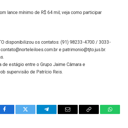
 com lance mínimo de R$ 64 mil; veja como participar
TJTO disponibilizou os contatos: (91) 98233-4700 / 3033-
contato@norteleiloes.com.br e patrimonio@tjto.jus.br.
ns.
a de estágio entre o Grupo Jaime Câmara e
sob supervisão de Patrício Reis.
Facebook
Twitter
Telegram
Email
Copy
WhatsA
Link