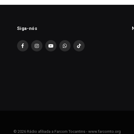
Siga-nós
Facebook
Instagram
YouTube
WhatsApp
TikTok
© 2026 Rádio afiliada a Farcom Tocantins - www.farcomto.org