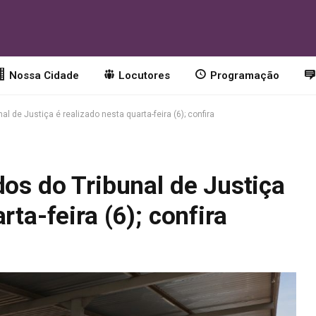
Nossa Cidade
Locutores
Programação
al de Justiça é realizado nesta quarta-feira (6); confira
dos do Tribunal de Justiça
rta-feira (6); confira