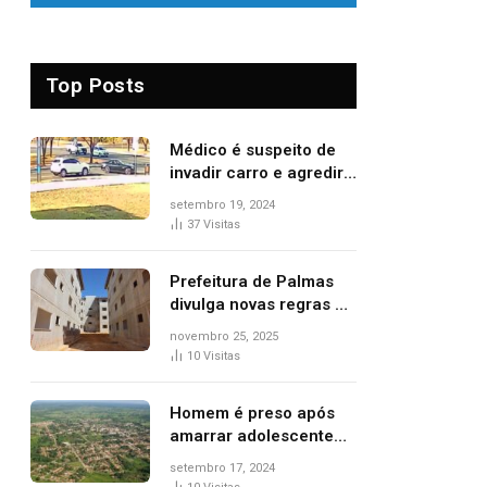
Top Posts
Médico é suspeito de
invadir carro e agredir
delegado aposentado
setembro 19, 2024
durante confusão no
37
Visitas
trânsito
Prefeitura de Palmas
divulga novas regras e
critérios de desempate
novembro 25, 2025
para seleção de
10
Visitas
famílias no Minha Casa,
Minha Vida
Homem é preso após
amarrar adolescente
suspeito de furto em
setembro 17, 2024
estaca de cerca e