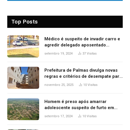
Top Posts
Médico é suspeito de invadir carro e
agredir delegado aposentado
durante confusão no trânsito
setembro 19, 2024
37
Visitas
Prefeitura de Palmas divulga novas
regras e critérios de desempate para
seleção de famílias no Minha Casa,
novembro 25, 2025
10
Visitas
Minha Vida
Homem é preso após amarrar
adolescente suspeito de furto em
estaca de cerca e agredi-lo
setembro 17, 2024
10
Visitas