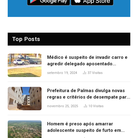
Top Posts
Médico é suspeito de invadir carro e
agredir delegado aposentado
durante confusão no trânsito
setembro 19, 2024
37
Visitas
Prefeitura de Palmas divulga novas
regras e critérios de desempate para
seleção de famílias no Minha Casa,
novembro 25, 2025
10
Visitas
Minha Vida
Homem é preso após amarrar
adolescente suspeito de furto em
estaca de cerca e agredi-lo