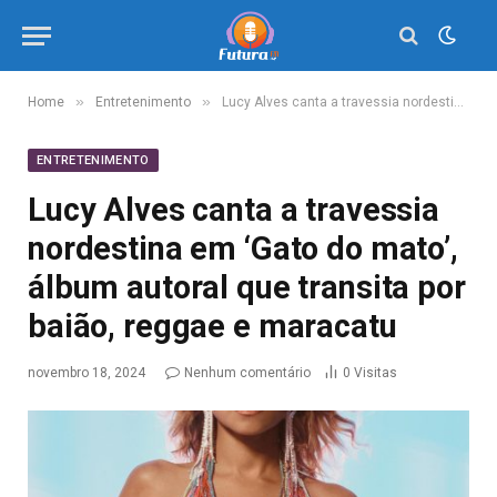
»
»
Home
Entretenimento
Lucy Alves canta a travessia nordestina em ‘Gato do mato’, álbum autoral que transita por baião, reggae e maracatu
ENTRETENIMENTO
Lucy Alves canta a travessia
nordestina em ‘Gato do mato’,
álbum autoral que transita por
baião, reggae e maracatu
novembro 18, 2024
Nenhum comentário
0
Visitas