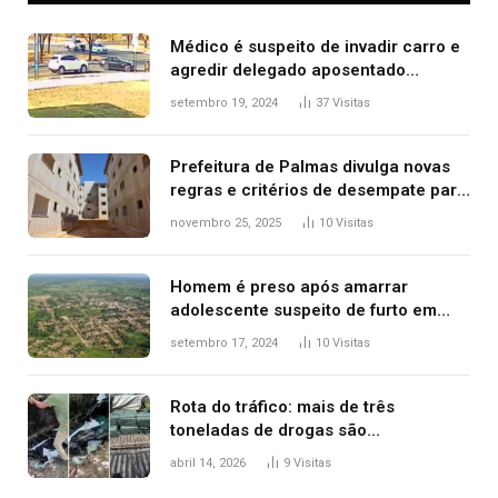
Médico é suspeito de invadir carro e
agredir delegado aposentado
durante confusão no trânsito
setembro 19, 2024
37
Visitas
Prefeitura de Palmas divulga novas
regras e critérios de desempate para
seleção de famílias no Minha Casa,
novembro 25, 2025
10
Visitas
Minha Vida
Homem é preso após amarrar
adolescente suspeito de furto em
estaca de cerca e agredi-lo
setembro 17, 2024
10
Visitas
Rota do tráfico: mais de três
toneladas de drogas são
apreendidas no TO em três meses
abril 14, 2026
9
Visitas