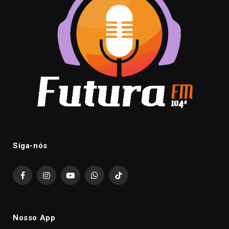
Siga-nós
Facebook
Instagram
YouTube
WhatsApp
TikTok
Nosso App