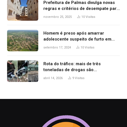
Prefeitura de Palmas divulga novas
regras e critérios de desempate para
seleção de famílias no Minha Casa,
novembro 25, 2025
10
Visitas
Minha Vida
Homem é preso após amarrar
adolescente suspeito de furto em
estaca de cerca e agredi-lo
setembro 17, 2024
10
Visitas
Rota do tráfico: mais de três
toneladas de drogas são
apreendidas no TO em três meses
abril 14, 2026
9
Visitas