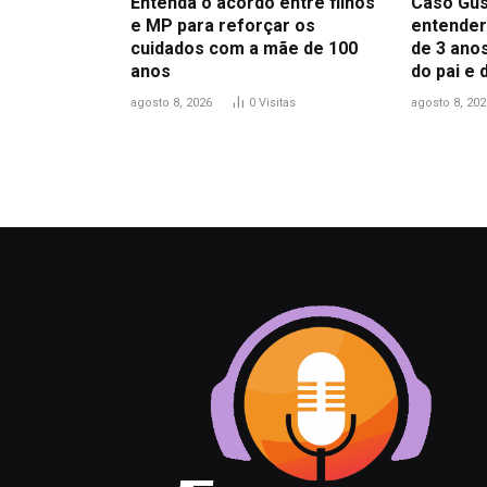
Entenda o acordo entre filhos
Caso Gus
e MP para reforçar os
entender
cuidados com a mãe de 100
de 3 anos
anos
do pai e
agosto 8, 2026
0
Visitas
agosto 8, 202