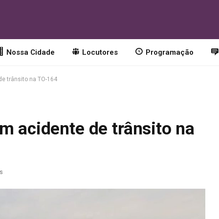
Nossa Cidade
Locutores
Programação
de trânsito na TO-164
m acidente de trânsito na
as