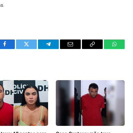
ns.
Facebook
Twitter
Telegram
Email
Copy
WhatsA
Link