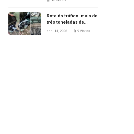
10
Visitas
agredi-lo
Rota do tráfico: mais de
três toneladas de
drogas são
abril 14, 2026
9
Visitas
apreendidas no TO em
três meses