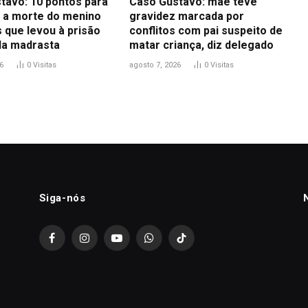
tavo: 10 pontos para
Caso Gustavo: mãe teve
 a morte do menino
gravidez marcada por
 que levou à prisão
conflitos com pai suspeito de
 da madrasta
matar criança, diz delegado
6
0
Visitas
agosto 7, 2026
0
Visitas
Siga-nós
Facebook
Instagram
YouTube
WhatsApp
TikTok