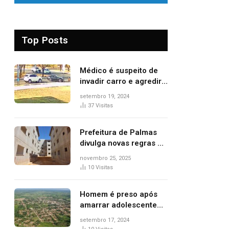
Top Posts
Médico é suspeito de
invadir carro e agredir
delegado aposentado
setembro 19, 2024
durante confusão no
37
Visitas
trânsito
Prefeitura de Palmas
divulga novas regras e
critérios de desempate
novembro 25, 2025
para seleção de
10
Visitas
famílias no Minha Casa,
Minha Vida
Homem é preso após
amarrar adolescente
suspeito de furto em
setembro 17, 2024
estaca de cerca e