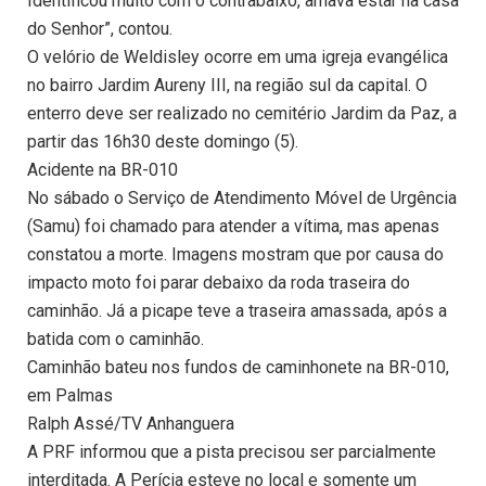
Identificou muito com o contrabaixo, amava estar na casa
do Senhor”, contou.
O velório de Weldisley ocorre em uma igreja evangélica
no bairro Jardim Aureny III, na região sul da capital. O
enterro deve ser realizado no cemitério Jardim da Paz, a
partir das 16h30 deste domingo (5).
Acidente na BR-010
No sábado o Serviço de Atendimento Móvel de Urgência
(Samu) foi chamado para atender a vítima, mas apenas
constatou a morte. Imagens mostram que por causa do
impacto moto foi parar debaixo da roda traseira do
caminhão. Já a picape teve a traseira amassada, após a
batida com o caminhão.
Caminhão bateu nos fundos de caminhonete na BR-010,
em Palmas
Ralph Assé/TV Anhanguera
A PRF informou que a pista precisou ser parcialmente
interditada. A Perícia esteve no local e somente um