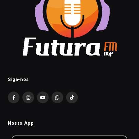
Siga-nós
Facebook
Instagram
YouTube
WhatsApp
TikTok
Nosso App