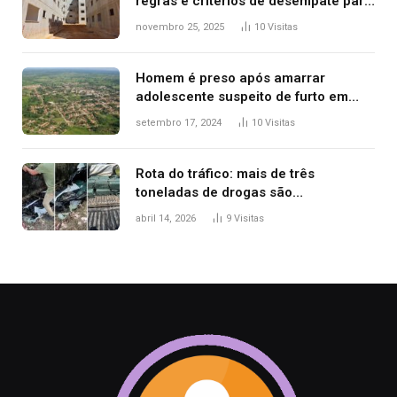
regras e critérios de desempate para
seleção de famílias no Minha Casa,
novembro 25, 2025
10
Visitas
Minha Vida
Homem é preso após amarrar
adolescente suspeito de furto em
estaca de cerca e agredi-lo
setembro 17, 2024
10
Visitas
Rota do tráfico: mais de três
toneladas de drogas são
apreendidas no TO em três meses
abril 14, 2026
9
Visitas