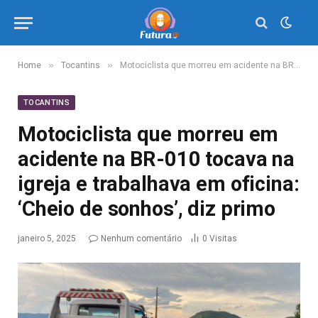
»
»
Home
Tocantins
Motociclista que morreu em acidente na BR-010 tocava na igreja e trabalhava em oficina: ‘Cheio de sonhos’, diz primo
TOCANTINS
Motociclista que morreu em
acidente na BR-010 tocava na
igreja e trabalhava em oficina:
‘Cheio de sonhos’, diz primo
janeiro 5, 2025
Nenhum comentário
0
Visitas