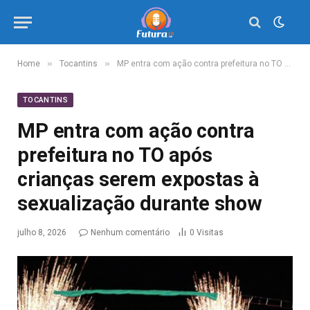
»
»
Home
Tocantins
MP entra com ação contra prefeitura no TO após crianças serem expostas à sexualização durante show
TOCANTINS
MP entra com ação contra
prefeitura no TO após
crianças serem expostas à
sexualização durante show
julho 8, 2026
Nenhum comentário
0
Visitas