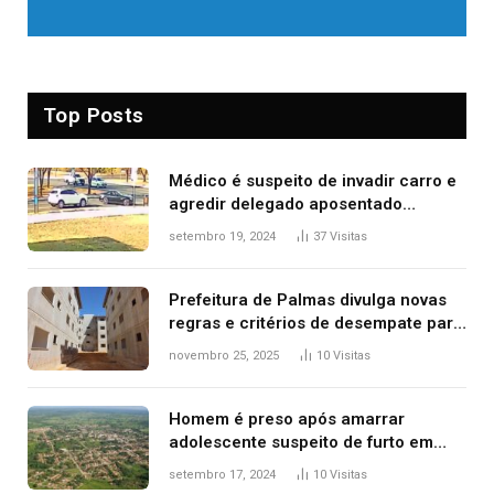
Top Posts
Médico é suspeito de invadir carro e
agredir delegado aposentado
durante confusão no trânsito
setembro 19, 2024
37
Visitas
Prefeitura de Palmas divulga novas
regras e critérios de desempate para
seleção de famílias no Minha Casa,
novembro 25, 2025
10
Visitas
Minha Vida
Homem é preso após amarrar
adolescente suspeito de furto em
estaca de cerca e agredi-lo
setembro 17, 2024
10
Visitas