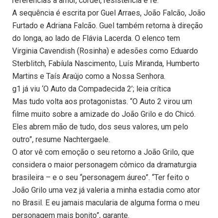
referências a amor, cordel, resistência e fé.
A sequência é escrita por Guel Arraes, João Falcão, João
Furtado e Adriana Falcão. Guel também retorna à direção
do longa, ao lado de Flávia Lacerda. O elenco tem
Virginia Cavendish (Rosinha) e adesões como Eduardo
Sterblitch, Fabíula Nascimento, Luís Miranda, Humberto
Martins e Taís Araújo como a Nossa Senhora.
g1 já viu ‘O Auto da Compadecida 2’; leia crítica
Mas tudo volta aos protagonistas. “O Auto 2 virou um
filme muito sobre a amizade do João Grilo e do Chicó.
Eles abrem mão de tudo, dos seus valores, um pelo
outro”, resume Nachtergaele.
O ator vê com emoção o seu retorno a João Grilo, que
considera o maior personagem cômico da dramaturgia
brasileira – e o seu “personagem áureo”. “Ter feito o
João Grilo uma vez já valeria a minha estadia como ator
no Brasil. E eu jamais macularia de alguma forma o meu
personagem mais bonito”, garante.