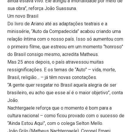
ainda estava vivo. Ele atingiu a imortalidade por meio de
sua obra”, reforça João Suassuna.
Um novo Brasil
Do livro de Ariano até as adaptações teatrais e a
minissérie, “Auto da Compadecida” acabou criando uma
relação íntima com o nosso país. Isso só aumentou com
o primeiro filme, que estreou em um momento “honroso”
do Brasil consigo mesmo, acredita Matheus.
Mas 25 anos depois, o país atravessou muitas
ressignificações. E os temas de “Auto” – vida, morte,
Brasil, religião… – já têm novas conotações.
“A gente quer resgatar no Brasil aquela alegria de ser
brasileiro, eu acho que esse aí é o maior objetivo”, conta
João.
Nachtergaele reforça que o momento é bom para a
cultura nacional – como ficou provado com o sucesso de
“Ainda Estou Aqui”, com o colega Selton Mello.
João Grilo (Matheus Nachtergaele), Coronel Ernani