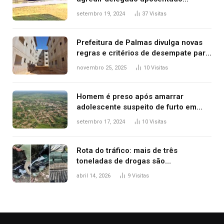
durante confusão no trânsito
setembro 19, 2024
37
Visitas
Prefeitura de Palmas divulga novas
regras e critérios de desempate para
seleção de famílias no Minha Casa,
novembro 25, 2025
10
Visitas
Minha Vida
Homem é preso após amarrar
adolescente suspeito de furto em
estaca de cerca e agredi-lo
setembro 17, 2024
10
Visitas
Rota do tráfico: mais de três
toneladas de drogas são
apreendidas no TO em três meses
abril 14, 2026
9
Visitas