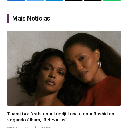
Facebook
Twitter
Telegram
Email
Copy
WhatsA
Link
Mais Notícias
Thami faz feats com Luedji Luna e com Rashid no
segundo álbum, ‘Relevuras’