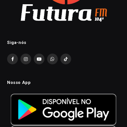
Siga-nós
Facebook
Instagram
YouTube
WhatsApp
TikTok
Nosso App