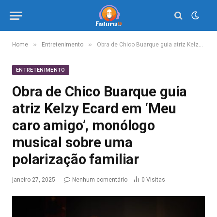
»
»
Home
Entretenimento
Obra de Chico Buarque guia atriz Kelzy Ecard em ‘Meu caro amigo’, monólogo musical sobre uma polarização familiar
ENTRETENIMENTO
Obra de Chico Buarque guia
atriz Kelzy Ecard em ‘Meu
caro amigo’, monólogo
musical sobre uma
polarização familiar
janeiro 27, 2025
Nenhum comentário
0
Visitas