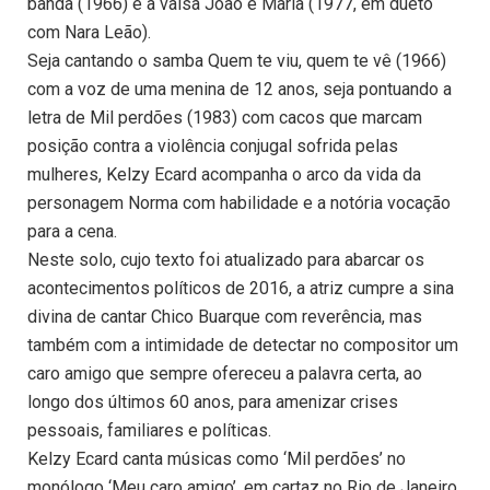
banda (1966) e a valsa João e Maria (1977, em dueto
com Nara Leão).
Seja cantando o samba Quem te viu, quem te vê (1966)
com a voz de uma menina de 12 anos, seja pontuando a
letra de Mil perdões (1983) com cacos que marcam
posição contra a violência conjugal sofrida pelas
mulheres, Kelzy Ecard acompanha o arco da vida da
personagem Norma com habilidade e a notória vocação
para a cena.
Neste solo, cujo texto foi atualizado para abarcar os
acontecimentos políticos de 2016, a atriz cumpre a sina
divina de cantar Chico Buarque com reverência, mas
também com a intimidade de detectar no compositor um
caro amigo que sempre ofereceu a palavra certa, ao
longo dos últimos 60 anos, para amenizar crises
pessoais, familiares e políticas.
Kelzy Ecard canta músicas como ‘Mil perdões’ no
monólogo ‘Meu caro amigo’, em cartaz no Rio de Janeiro