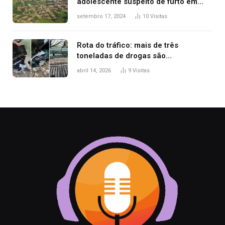
adolescente suspeito de furto em
estaca de cerca e agredi-lo
setembro 17, 2024
10
Visitas
Rota do tráfico: mais de três
toneladas de drogas são
apreendidas no TO em três meses
abril 14, 2026
9
Visitas