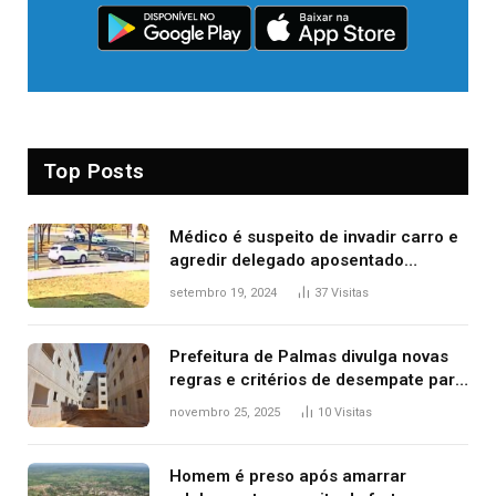
Top Posts
Médico é suspeito de invadir carro e
agredir delegado aposentado
durante confusão no trânsito
setembro 19, 2024
37
Visitas
Prefeitura de Palmas divulga novas
regras e critérios de desempate para
seleção de famílias no Minha Casa,
novembro 25, 2025
10
Visitas
Minha Vida
Homem é preso após amarrar