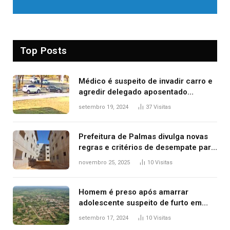
Top Posts
Médico é suspeito de invadir carro e
agredir delegado aposentado
durante confusão no trânsito
setembro 19, 2024
37
Visitas
Prefeitura de Palmas divulga novas
regras e critérios de desempate para
seleção de famílias no Minha Casa,
novembro 25, 2025
10
Visitas
Minha Vida
Homem é preso após amarrar
adolescente suspeito de furto em
estaca de cerca e agredi-lo
setembro 17, 2024
10
Visitas