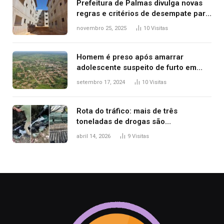
Prefeitura de Palmas divulga novas
regras e critérios de desempate para
seleção de famílias no Minha Casa,
novembro 25, 2025
10
Visitas
Minha Vida
Homem é preso após amarrar
adolescente suspeito de furto em
estaca de cerca e agredi-lo
setembro 17, 2024
10
Visitas
Rota do tráfico: mais de três
toneladas de drogas são
apreendidas no TO em três meses
abril 14, 2026
9
Visitas