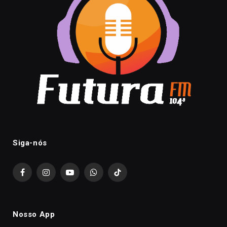
Siga-nós
Facebook
Instagram
YouTube
WhatsApp
TikTok
Nosso App